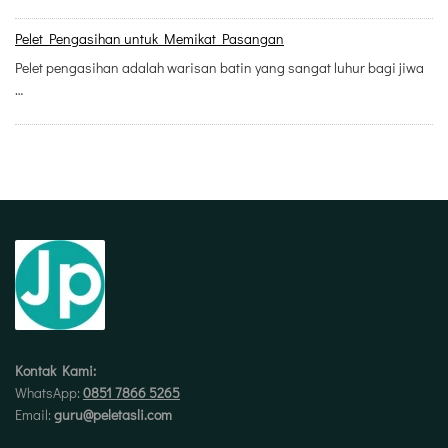
Pelet Pengasihan untuk Memikat Pasangan
Pelet pengasihan adalah warisan batin yang sangat luhur bagi jiwa
…
Kontak Kami:
WhatsApp:
0851 7866 5265
Email:
guru@peletasli.com