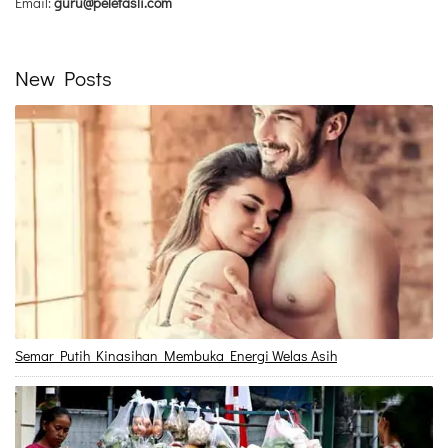
Email:
guru@peletasli.com
New Posts
Semar Putih Kinasihan Membuka Energi Welas Asih