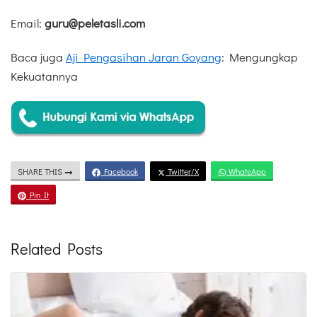
Email:
guru@peletasli.com
Baca juga
Aji Pengasihan Jaran Goyang
: Mengungkap
Kekuatannya
SHARE THIS
Facebook
Twitter/X
WhatsApp
Pin It
Related Posts