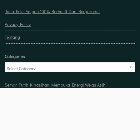
Jasa Pelet Ampuh 100% Berhasil Dan Bergaransi
Privacy Policy
Tentang
Categories
Semar Putih Kinasihan Membuka Energi Welas Asih
Doa untuk buka usaha biar laris manis berkah
Pelet Guna Guna Menilik Sisi Mistis Tradisi