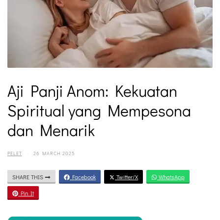
Aji Panji Anom: Kekuatan
Spiritual yang Mempesona
dan Menarik
PELET
·
26 MARCH 2025
SHARE THIS
Facebook
Twitter/X
WhatsApp
Pin It