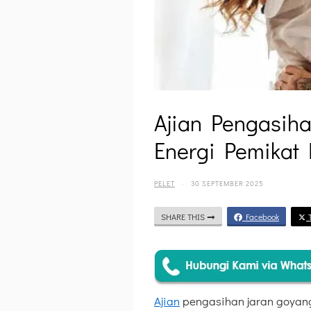
Ajian Pengasiha
Energi Pemikat 
PELET
·
30 SEPTEMBER 2025
SHARE THIS
Facebook
T
Ajian
pengasihan jaran goyang