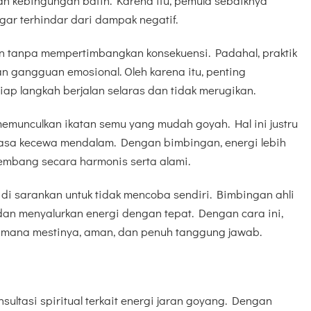
an kebingungan batin. Karena itu, pemula sebaiknya
gar terhindar dari dampak negatif.
an tanpa mempertimbangkan konsekuensi. Padahal, praktik
 gangguan emosional. Oleh karena itu, penting
ap langkah berjalan selaras dan tidak merugikan.
 memunculkan ikatan semu yang mudah goyah. Hal ini justru
asa kecewa mendalam. Dengan bimbingan, energi lebih
embang secara harmonis serta alami.
 di sarankan untuk tidak mencoba sendiri. Bimbingan ahli
an menyalurkan energi dengan tepat. Dengan cara ini,
imana mestinya, aman, dan penuh tanggung jawab.
ultasi spiritual terkait energi jaran goyang. Dengan