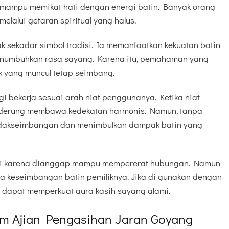
nal mampu memikat hati dengan energi batin. Banyak orang
elalui getaran spiritual yang halus.
dak sekadar simbol tradisi. Ia memanfaatkan kekuatan batin
enumbuhkan rasa sayang. Karena itu, pemahaman yang
k yang muncul tetap seimbang.
rgi bekerja sesuai arah niat penggunanya. Ketika niat
cenderung membawa kedekatan harmonis. Namun, tanpa
etidakseimbangan dan menimbulkan dampak batin yang
ini karena dianggap mampu mempererat hubungan. Namun
 keseimbangan batin pemiliknya. Jika di gunakan dengan
 dapat memperkuat aura kasih sayang alami.
am Ajian Pengasihan Jaran Goyang