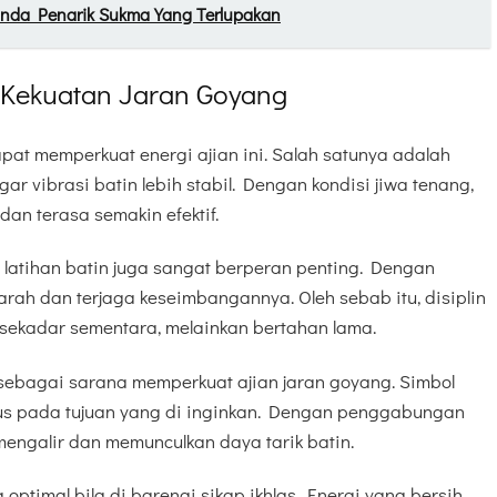
nda Penarik Sukma Yang Terlupakan
Kekuatan Jaran Goyang
pat memperkuat energi ajian ini. Salah satunya adalah
r vibrasi batin lebih stabil. Dengan kondisi jiwa tenang,
dan terasa semakin efektif.
i latihan batin juga sangat berperan penting. Dengan
arah dan terjaga keseimbangannya. Oleh sebab itu, disiplin
k sekadar sementara, melainkan bertahan lama.
 sebagai sarana memperkuat ajian jaran goyang. Simbol
kus pada tujuan yang di inginkan. Dengan penggabungan
 mengalir dan memunculkan daya tarik batin.
a optimal bila di barengi sikap ikhlas. Energi yang bersih