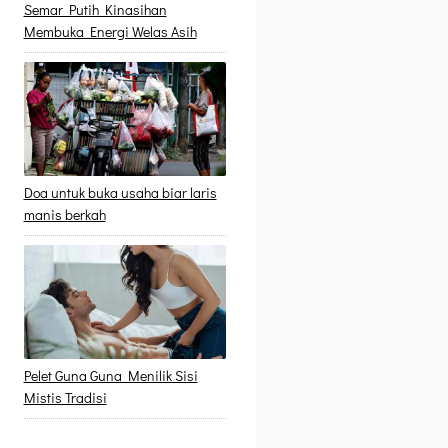
Semar Putih Kinasihan
Membuka Energi Welas Asih
Doa untuk buka usaha biar laris
manis berkah
Pelet Guna Guna Menilik Sisi
Mistis Tradisi