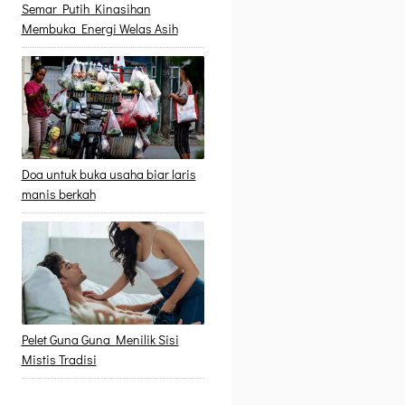
Semar Putih Kinasihan
Membuka Energi Welas Asih
Doa untuk buka usaha biar laris
manis berkah
Pelet Guna Guna Menilik Sisi
Mistis Tradisi