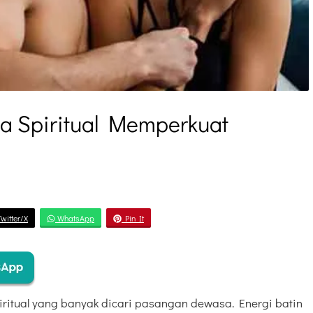
ra Spiritual Memperkuat
witter/X
WhatsApp
Pin It
iritual yang banyak dicari pasangan dewasa. Energi batin