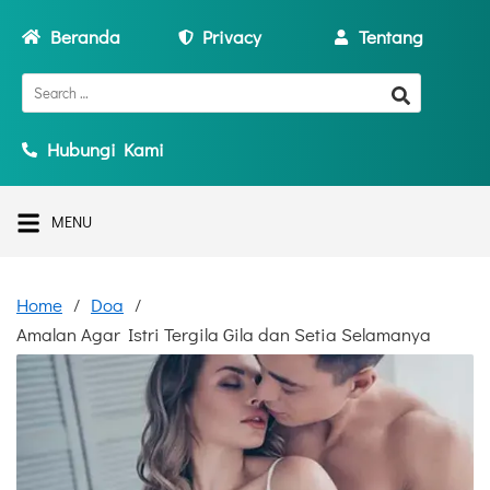
Beranda
Privacy
Tentang
Hubungi Kami
MENU
Home
Doa
Amalan Agar Istri Tergila Gila dan Setia Selamanya