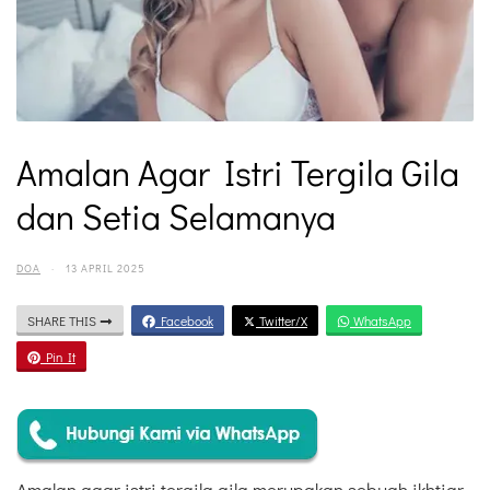
Amalan Agar Istri Tergila Gila
dan Setia Selamanya
DOA
·
13 APRIL 2025
SHARE THIS
Facebook
Twitter/X
WhatsApp
Pin It
Amalan agar istri tergila gila merupakan sebuah ikhtiar