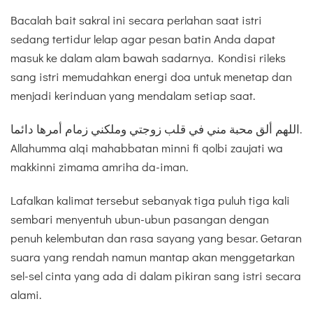
Bacalah bait sakral ini secara perlahan saat istri
sedang tertidur lelap agar pesan batin Anda dapat
masuk ke dalam alam bawah sadarnya. Kondisi rileks
sang istri memudahkan energi doa untuk menetap dan
menjadi kerinduan yang mendalam setiap saat.
اللهم ألق محبة مني في قلب زوجتي وملكني زمام أمرها دائما.
Allahumma alqi mahabbatan minni fi qolbi zaujati wa
makkinni zimama amriha da-iman.
Lafalkan kalimat tersebut sebanyak tiga puluh tiga kali
sembari menyentuh ubun-ubun pasangan dengan
penuh kelembutan dan rasa sayang yang besar. Getaran
suara yang rendah namun mantap akan menggetarkan
sel-sel cinta yang ada di dalam pikiran sang istri secara
alami.