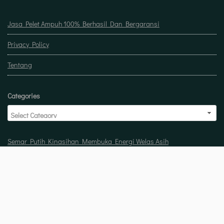
Jasa Pelet Ampuh 100% Berhasil Dan Bergaransi
Privacy Policy
Tentang
Categories
Semar Putih Kinasihan Membuka Energi Welas Asih
Doa untuk buka usaha biar laris manis berkah
Pelet Guna Guna Menilik Sisi Mistis Tradisi