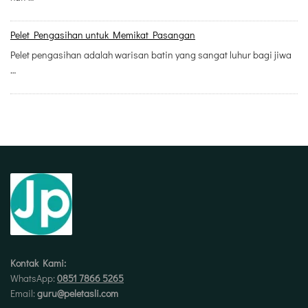
Pelet Pengasihan untuk Memikat Pasangan
Pelet pengasihan adalah warisan batin yang sangat luhur bagi jiwa
…
Kontak Kami:
WhatsApp:
0851 7866 5265
Email:
guru@peletasli.com