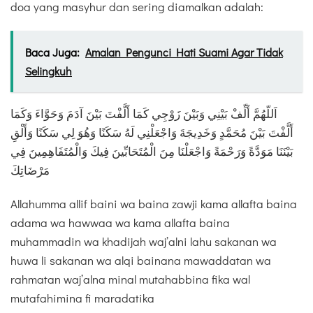
doa yang masyhur dan sering diamalkan adalah:
Baca Juga:
Amalan Pengunci Hati Suami Agar Tidak
Selingkuh
اَللّهُمَّ أَلِّفْ بَيْنِي وَبَيْنَ زَوْجِي كَمَا أَلَّفْتَ بَيْنَ آدَمَ وَحَوَّاءَ وَكَمَا
أَلَّفْتَ بَيْنَ مُحَمَّدٍ وَخَدِيجَةَ وَاجْعَلْنِي لَهُ سَكَنًا وَهُوَ لِي سَكَنًا وَأَلْقِ
بَيْنَنَا مَوَدَّةً وَرَحْمَةً وَاجْعَلْنَا مِنَ الْمُتَحَابِّينَ فِيكَ وَالْمُتَفَاهِمِينَ فِي
مَرْضَاتِكَ
Allahumma allif baini wa baina zawji kama allafta baina
adama wa hawwaa wa kama allafta baina
muhammadin wa khadijah waj’alni lahu sakanan wa
huwa li sakanan wa alqi bainana mawaddatan wa
rahmatan waj’alna minal mutahabbina fika wal
mutafahimina fi maradatika