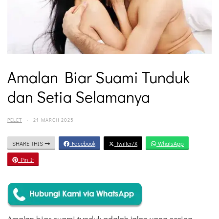
Amalan Biar Suami Tunduk
dan Setia Selamanya
PELET
·
21 MARCH 2025
SHARE THIS
Facebook
Twitter/X
WhatsApp
Pin It
Amalan biar suami tunduk adalah jalan yang sering