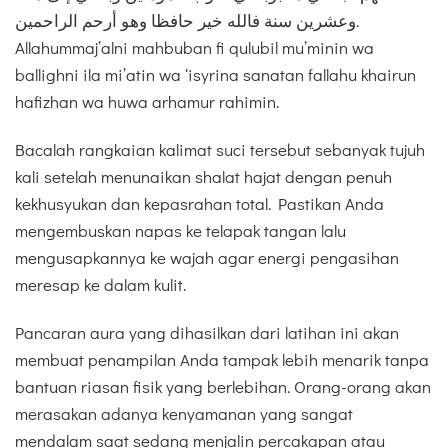
وعشرين سنة فالله خير حافظا وهو أرحم الراحمين.
Allahummaj’alni mahbuban fi qulubil mu’minin wa
ballighni ila mi’atin wa ‘isyrina sanatan fallahu khairun
hafizhan wa huwa arhamur rahimin.
Bacalah rangkaian kalimat suci tersebut sebanyak tujuh
kali setelah menunaikan shalat hajat dengan penuh
kekhusyukan dan kepasrahan total. Pastikan Anda
mengembuskan napas ke telapak tangan lalu
mengusapkannya ke wajah agar energi pengasihan
meresap ke dalam kulit.
Pancaran aura yang dihasilkan dari latihan ini akan
membuat penampilan Anda tampak lebih menarik tanpa
bantuan riasan fisik yang berlebihan. Orang-orang akan
merasakan adanya kenyamanan yang sangat
mendalam saat sedang menjalin percakapan atau