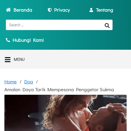
Beranda
Privacy
Tentang
Hubungi Kami
MENU
Home
Doa
Amalan Daya Tarik Mempesona Penggetar Sukma