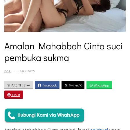
Amalan Mahabbah Cinta suci
pembuka sukma
DOA
·
1 MAY 2025
SHARE THIS
Facebook
Twitter/X
WhatsApp
Pin It
Amalan Mahabbah Cinta menjadi kunci
spiritual
yang