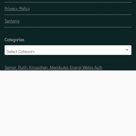
Privacy Policy
Tentang
Categories
Semar Putih Kinasihan Membuka Energi Welas Asih
Doa untuk buka usaha biar laris manis berkah
Pelet Guna Guna Menilik Sisi Mistis Tradisi
Copyright © 2026 Jasa pelet ampuh 100% berhasil dan bergaransi