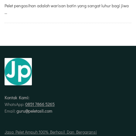
Pelet pengasihan adalah warisan batin yang sangat luhur bagi jiwa
…
Kontak Kami:
WhatsApp:
0851 7866 5265
Email:
guru@peletasli.com
Jasa Pelet Ampuh 100% Berhasil Dan Bergaransi