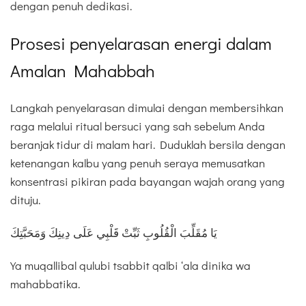
dengan penuh dedikasi.
Prosesi penyelarasan energi dalam
Amalan Mahabbah
Langkah penyelarasan dimulai dengan membersihkan
raga melalui ritual bersuci yang sah sebelum Anda
beranjak tidur di malam hari. Duduklah bersila dengan
ketenangan kalbu yang penuh seraya memusatkan
konsentrasi pikiran pada bayangan wajah orang yang
dituju.
يَا مُقَلِّبَ الْقُلُوبِ ثَبِّتْ قَلْبِي عَلَى دِينِكَ وَمَحَبَّتِكَ
Ya muqallibal qulubi tsabbit qalbi ‘ala dinika wa
mahabbatika.