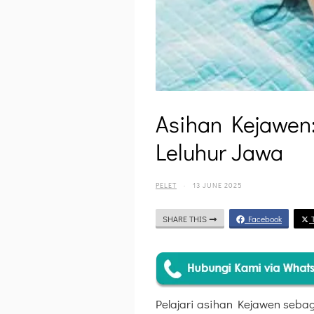
Asihan Kejawen
Leluhur Jawa
PELET
·
13 JUNE 2025
SHARE THIS
Facebook
T
Pelajari asihan Kejawen seba