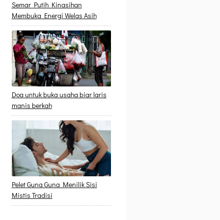
Semar Putih Kinasihan
Membuka Energi Welas Asih
Doa untuk buka usaha biar laris
manis berkah
Pelet Guna Guna Menilik Sisi
Mistis Tradisi