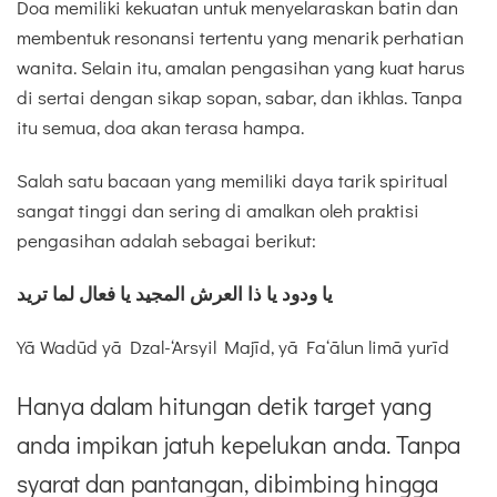
Doa memiliki kekuatan untuk menyelaraskan batin dan
membentuk resonansi tertentu yang menarik perhatian
wanita. Selain itu, amalan pengasihan yang kuat harus
di sertai dengan sikap sopan, sabar, dan ikhlas. Tanpa
itu semua, doa akan terasa hampa.
Salah satu bacaan yang memiliki daya tarik spiritual
sangat tinggi dan sering di amalkan oleh praktisi
pengasihan adalah sebagai berikut:
يا ودود يا ذا العرش المجيد يا فعال لما تريد
Yā Wadūd yā Dzal-‘Arsyil Majīd, yā Fa‘ālun limā yurīd
Hanya dalam hitungan detik target yang
anda impikan jatuh kepelukan anda. Tanpa
syarat dan pantangan, dibimbing hingga