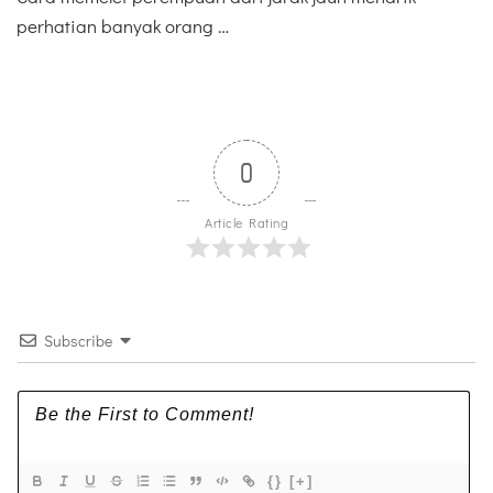
perhatian banyak orang …
0
Article Rating
Subscribe
{}
[+]