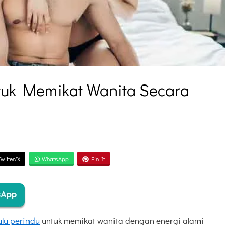
tuk Memikat Wanita Secara
witter/X
WhatsApp
Pin It
ulu perindu
untuk memikat wanita dengan energi alami