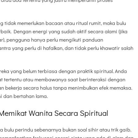
 tidak memerlukan bacaan atau ritual rumit, maka bulu
rbaik. Dengan energi yang sudah aktif secara alami (jika
ar), pengguna hanya perlu mengikuti panduan
ra yang perlu di hafalkan, dan tidak perlu khawatir salah
reka yang belum terbiasa dengan praktik spiritual. Anda
t tertentu atau membawanya saat berinteraksi dengan
kan bekerja secara halus tanpa menimbulkan efek memaksa.
mi dan bertahan lama.
Memikat Wanita Secara Spiritual
bulu perindu sebenarnya bukan soal sihir atau trik gaib.
memanfaatkan frekuensi energi cinta yang ada di alam dan