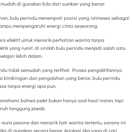
 mudah di gunakan bila dari sumber yang benar.
ihan, bulu perindu menempati posisi yang istimewa sebagai
mampu mempengaruhi energi cinta seseorang.
a efektif untuk menarik perhatian wanita tanpa
ik yang rumit. di sinilah bulu perindu menjadi salah satu
elajari lebih dalam.
du tidak semudah yang terlihat. Proses pengaktifannya
a bimbingan dan pengolahan yang benar, bulu perindu
sa tanpa energi apa pun.
memahami bahwa pelet bukan hanya soal hasil instan, tapi
enuh tanggung jawab.
aura pesona dan menarik hati wanita tertentu, sarana ini
jika di gunakan secara benar. Apalagi jika yang di cari