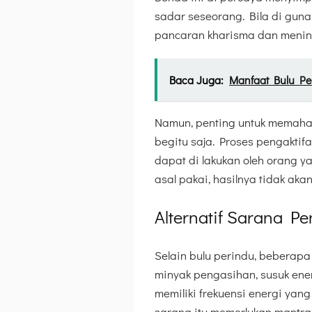
sadar seseorang. Bila di guna
pancaran kharisma dan mening
Baca Juga:
Manfaat Bulu P
Namun, penting untuk memaham
begitu saja. Proses pengaktif
dapat di lakukan oleh orang y
asal pakai, hasilnya tidak aka
Alternatif Sarana P
Selain bulu perindu, bebera
minyak pengasihan, susuk ener
memiliki frekuensi energi yan
sarana itu memerlukan mantra 