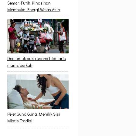
Semar Putih Kinasihan
Membuka Energi Welas Asih
Doa untuk buka usaha biar laris
manis berkah
Pelet Guna Guna Menilik Sisi
Mistis Tradisi