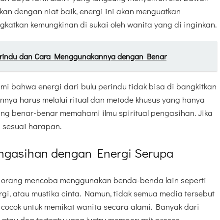
kan dengan niat baik, energi ini akan menguatkan
katkan kemungkinan di sukai oleh wanita yang di inginkan.
erindu dan Cara Menggunakannya dengan Benar
i bahwa energi dari bulu perindu tidak bisa di bangkitkan
annya harus melalui ritual dan metode khusus yang hanya
ang benar-benar memahami ilmu spiritual pengasihan. Jika
n sesuai harapan.
engasihan dengan Energi Serupa
pa orang mencoba menggunakan benda-benda lain seperti
gi, atau mustika cinta. Namun, tidak semua media tersebut
g cocok untuk memikat wanita secara alami. Banyak dari
atau doa tertentu yang justru memperumit proses