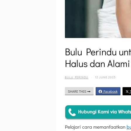
Bulu Perindu un
Halus dan Alami
BULU PERINDU
·
12 JUNE 2025
SHARE THIS
Facebook
T
Pelajari cara memanfaatkan
b