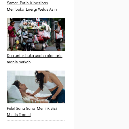
Semar Putih Kinasihan
Membuka Energi Welas Asih
Doa untuk buka usaha biar laris
manis berkah
Pelet Guna Guna Menilik Sisi
Mistis Tradisi