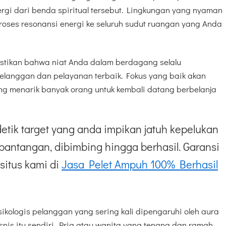
gi dari benda spiritual tersebut. Lingkungan yang nyaman
oses resonansi energi ke seluruh sudut ruangan yang Anda
stikan bahwa niat Anda dalam berdagang selalu
elanggan dan pelayanan terbaik. Fokus yang baik akan
g menarik banyak orang untuk kembali datang berbelanja
etik target yang anda impikan jatuh kepelukan
pantangan, dibimbing hingga berhasil. Garansi
situs kami di
Jasa Pelet Ampuh 100% Berhasil
kologis pelanggan yang sering kali dipengaruhi oleh aura
isnis itu sendiri. Pria atau wanita yang tenang dan ramah