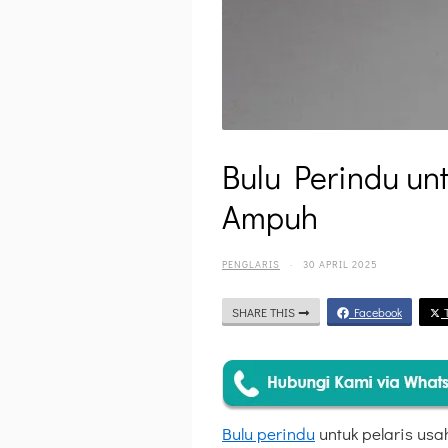
Bulu Perindu un
Ampuh
PENGLARIS
·
30 APRIL 2025
SHARE THIS
Facebook
T
Bulu perindu
untuk pelaris usa