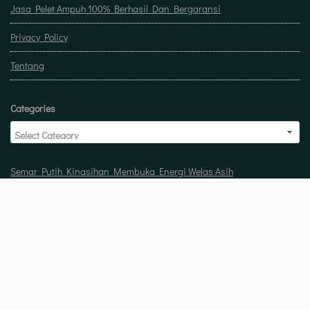
Jasa Pelet Ampuh 100% Berhasil Dan Bergaransi
Privacy Policy
Tentang
Categories
Semar Putih Kinasihan Membuka Energi Welas Asih
Doa untuk buka usaha biar laris manis berkah
Pelet Guna Guna Menilik Sisi Mistis Tradisi
Copyright © 2026 Jasa pelet ampuh 100% berhasil dan bergaransi