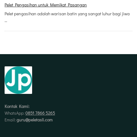
Pelet Pengasihan untuk Memikat Pasangan
Pelet pengasihan adalah warisan batin yang sangat luhur bagi jiwa
…
Kontak Kami:
WhatsApp:
0851 7866 5265
Email:
guru@peletasli.com