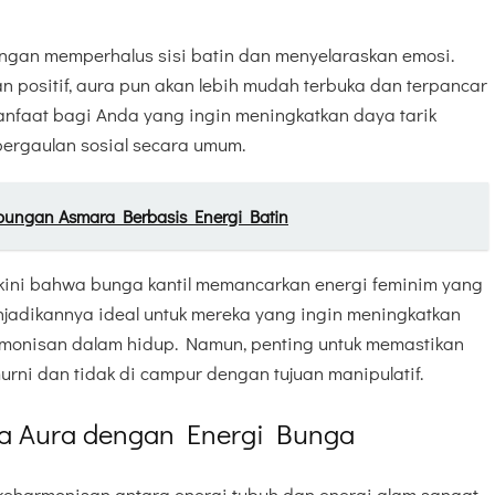
engan memperhalus sisi batin dan menyelaraskan emosi.
an positif, aura pun akan lebih mudah terbuka dan terpancar
anfaat bagi Anda yang ingin meningkatkan daya tarik
pergaulan sosial secara umum.
ngan Asmara Berbasis Energi Batin
yakini bahwa bunga kantil memancarkan energi feminim yang
njadikannya ideal untuk mereka yang ingin meningkatkan
rmonisan dalam hidup. Namun, penting untuk memastikan
ni dan tidak di campur dengan tujuan manipulatif.
a Aura dengan Energi Bunga
eharmonisan antara energi tubuh dan energi alam sangat