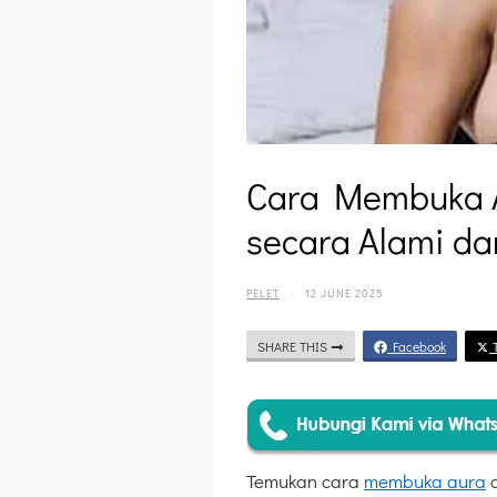
Cara Membuka A
secara Alami d
PELET
·
12 JUNE 2025
SHARE THIS
Facebook
T
Temukan cara
membuka aura
d