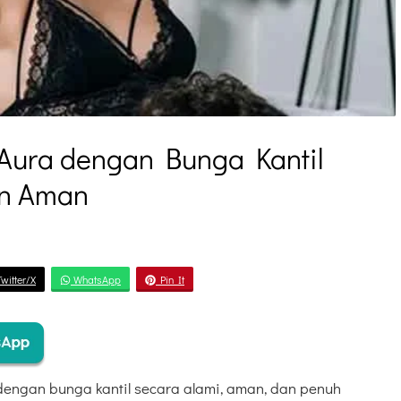
ura dengan Bunga Kantil
an Aman
witter/X
WhatsApp
Pin It
engan bunga kantil secara alami, aman, dan penuh