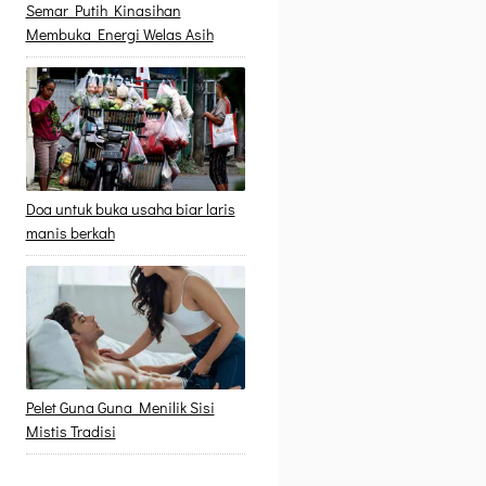
Semar Putih Kinasihan
Membuka Energi Welas Asih
Doa untuk buka usaha biar laris
manis berkah
Pelet Guna Guna Menilik Sisi
Mistis Tradisi