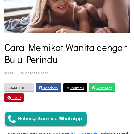
Cara Memikat Wanita dengan
Bulu Perindu
PELET
·
20 OCTOBER 2025
SHARE THIS
Facebook
Twitter/X
WhatsApp
Pin It
Cara memikat wanita dengan
bulu perindu
adalah teknik