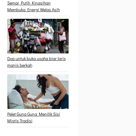
Semar Putih Kinasihan
Membuka Energi Welas Asih
Doa untuk buka usaha biar laris
manis berkah
Pelet Guna Guna Menilik Sisi
Mistis Tradisi