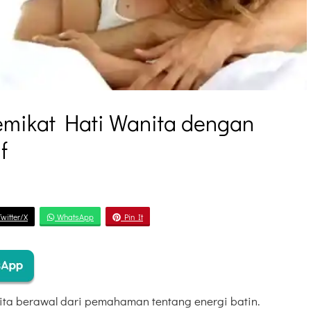
ikat Hati Wanita dengan
f
witter/X
WhatsApp
Pin It
ta berawal dari pemahaman tentang energi batin.