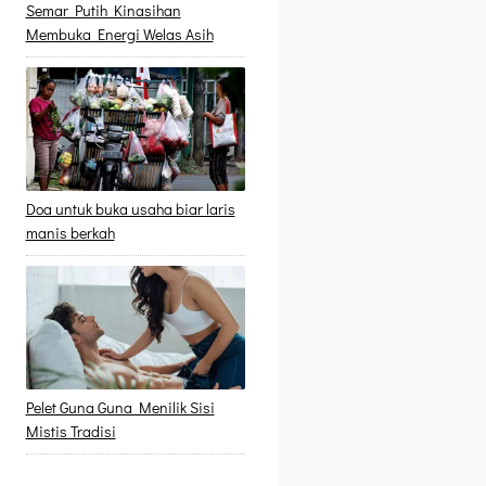
Semar Putih Kinasihan
Membuka Energi Welas Asih
Doa untuk buka usaha biar laris
manis berkah
Pelet Guna Guna Menilik Sisi
Mistis Tradisi