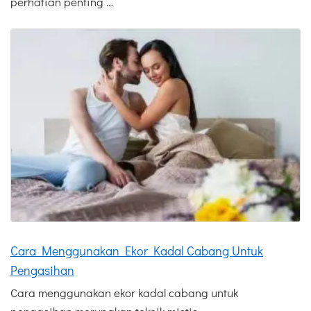
perhatian penting …
Cara Menggunakan Ekor Kadal Cabang Untuk
Pengasihan
Cara menggunakan ekor kadal cabang untuk