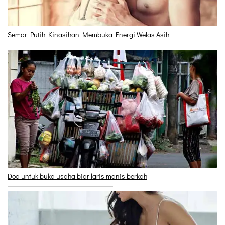
Semar Putih Kinasihan Membuka Energi Welas Asih
Doa untuk buka usaha biar laris manis berkah