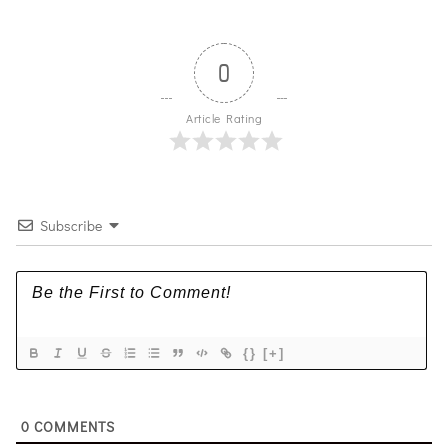
0
Article Rating
Subscribe
{}
[+]
0
COMMENTS