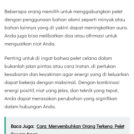
Beberapa orang memilih untuk menggabungkan pelet
dengan penggunaan bahan alami seperti minyak atau
bahan lainnya yang di yakini dapat meningkatkan aura.
Anda juga bisa melibatkan doa atau afirmasi untuk
menguatkan niat Anda.
Penting untuk di ingat bahwa pelet celana dalam
bukanlah jalan pintas atau cara instan. di perlukan
kesabaran dan keyakinan agar energi yang di keluarkan
dapat bekerja dengan maksimal. Dengan kombinasi
energi positif, niat yang jelas, dan teknik yang tepat,
Anda dapat merasakan perubahan yang signifikan
dalam hubungan Anda.
Baca Juga:
Cara Menyembuhkan Orang Terkena Pelet