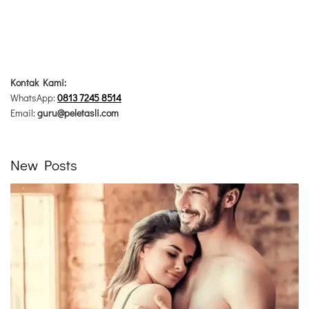
Kontak Kami:
WhatsApp:
0813 7245 8514
Email:
guru@peletasli.com
New Posts