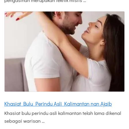
pengasihan merupakan teknik mistis …
Khasiat Bulu Perindu Asli Kalimantan nan Ajaib
Khasiat bulu perindu asli kalimantan telah lama dikenal
sebagai warisan …