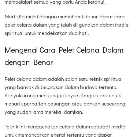
mempelajari semua yang perlu Anda ketahui.
Mari kita mulai dengan memahami dasar-dasar cara
pelet celana dalam yang telah di gunakan dalam tradisi
spiritual untuk mendekatkan dua hati.
Mengenal Cara Pelet Celana Dalam
dengan Benar
Pelet celana dalam adalah salah satu teknik spiritual
yang banyak di bicarakan dalam budaya tertentu.
Banyak orang menganggapnya sebagai cara untuk
menarik perhatian pasangan atau bahkan seseorang
yang sudah lama mereka idamkan.
Teknik ini menggunakan celana dalam sebagai media
untuk memancarkan energi tertentu yang dapat