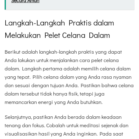
Secara Aman
Langkah-Langkah Praktis dalam
Melakukan Pelet Celana Dalam
Berikut adalah langkah-langkah praktis yang dapat
Anda lakukan untuk menjalankan cara pelet celana
dalam. Langkah pertama adalah memilih celana dalam
yang tepat. Pilih celana dalam yang Anda rasa nyaman
dan sesuai dengan tujuan Anda. Pastikan bahwa celana
dalam tersebut tidak hanya fisik, tetapi juga
memancarkan energi yang Anda butuhkan.
Selanjutnya, pastikan Anda berada dalam keadaan
tenang dan fokus. Cobalah untuk meditasi sejenak dan
visualisasikan hasil yang Anda inginkan. Pada saat