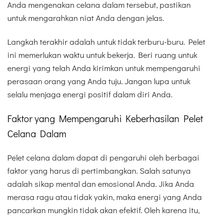
Anda mengenakan celana dalam tersebut, pastikan
untuk mengarahkan niat Anda dengan jelas.
Langkah terakhir adalah untuk tidak terburu-buru. Pelet
ini memerlukan waktu untuk bekerja. Beri ruang untuk
energi yang telah Anda kirimkan untuk mempengaruhi
perasaan orang yang Anda tuju. Jangan lupa untuk
selalu menjaga energi positif dalam diri Anda.
Faktor yang Mempengaruhi Keberhasilan Pelet
Celana Dalam
Pelet celana dalam dapat di pengaruhi oleh berbagai
faktor yang harus di pertimbangkan. Salah satunya
adalah sikap mental dan emosional Anda. Jika Anda
merasa ragu atau tidak yakin, maka energi yang Anda
pancarkan mungkin tidak akan efektif. Oleh karena itu,