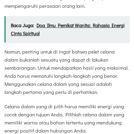
mempengaruhi perasaan orang lain.
Baca Juga:
Doa Ilmu Pemikat Wanita: Rahasia Energi
Cinta Spiritual
Namun, penting untuk di ingat bahwa pelet celana
dalam bukanlah sesuatu yang dapat di lakukan
sembarangan. Untuk mendapatkan hasil yang maksimal,
Anda harus mematuhi langkah-langkah yang benar.
Menggunakan celana dalam yang sesuai adalah
langkah pertama yang perlu di perhatikan.
Celana dalam yang di pilih harus memiliki energi yang
cocok dengan tujuan Anda. Pilihlah celana dalam yang
memiliki warna atau bahan tertentu yang mendukung
energi positif dalam hubungan Anda.