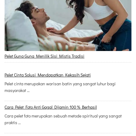
Pelet Guna Guna Menilik Sisi Mistis Tradisi
Pelet Cinta Solusi Mendapatkan Kekasih Sejati
Pelet cinta merupakan warisan batin yang sangat luhur bagi
masyarakat …
Cara Pelet Foto Anti Gagal Dijamin 100 % Berhasil
Cara pelet foto merupakan sebuah metode spiritual yang sangat
praktis …