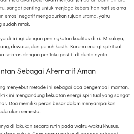
tu, sangat penting untuk menjaga kebersihan hati selama
an emosi negatif mengaburkan tujuan utama, yaitu
 sudah retak.
ya di iringi dengan peningkatan kualitas di ri. Misalnya,
nang, dewasa, dan penuh kasih. Karena energi spiritual
ka selaras dengan perilaku positif di dunia nyata.
tan Sebagai Alternatif Aman
orang menyebut metode ini sebagai doa pengembali mantan.
ktik ini mengandung kekuatan energi spiritual yang sangat
benar. Doa memiliki peran besar dalam menyampaikan
ada alam semesta.
ya di lakukan secara rutin pada waktu-waktu khusus,
njelang subuh. Saat-saat tersebut di anggap sebagai