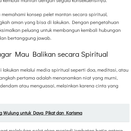
a kembali mantan dengan segala konsekuensinya.
a memahami konsep pelet mantan secara spiritual,
ngkah aman yang bisa di lakukan. Dengan pengetahuan
ksimalkan peluang untuk membangun kembali hubungan
 dan bertanggung jawab.
gar Mau Balikan secara Spiritual
lakukan melalui media spiritual seperti doa, meditasi, atau
angkah pertama adalah menanamkan niat yang murni,
 dendam atau menguasai, melainkan karena cinta yang
 Wulung untuk Daya Pikat dan Karisma
aat melakukan pelet akan menjadi jembatan batin antara