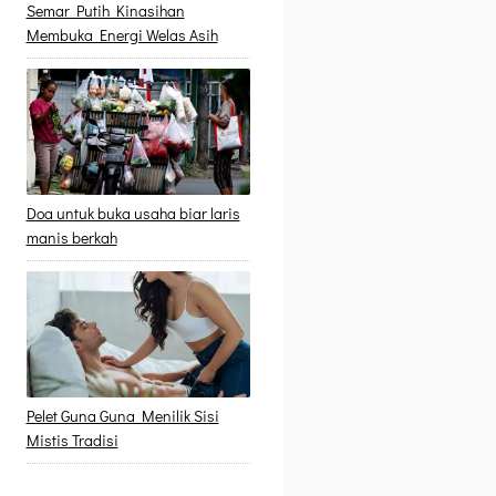
Semar Putih Kinasihan
Membuka Energi Welas Asih
Doa untuk buka usaha biar laris
manis berkah
Pelet Guna Guna Menilik Sisi
Mistis Tradisi