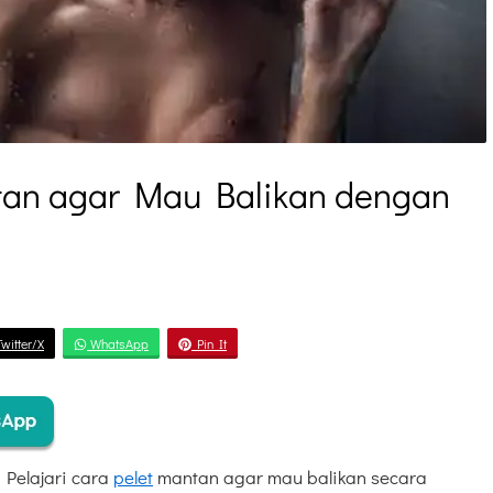
tan agar Mau Balikan dengan
n
witter/X
WhatsApp
Pin It
 Pelajari cara
pelet
mantan agar mau balikan secara