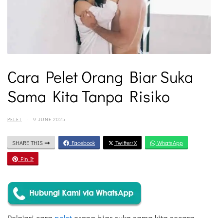
Cara Pelet Orang Biar Suka
Sama Kita Tanpa Risiko
PELET
·
9 JUNE 2025
SHARE THIS
Facebook
Twitter/X
WhatsApp
Pin It
Pelajari cara
pelet
orang biar suka sama kita secara