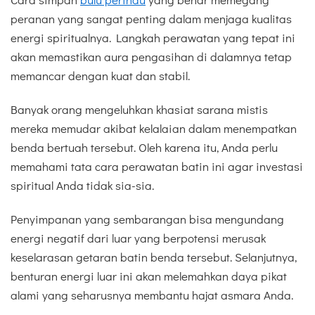
peranan yang sangat penting dalam menjaga kualitas
energi spiritualnya. Langkah perawatan yang tepat ini
akan memastikan aura pengasihan di dalamnya tetap
memancar dengan kuat dan stabil.
Banyak orang mengeluhkan khasiat sarana mistis
mereka memudar akibat kelalaian dalam menempatkan
benda bertuah tersebut. Oleh karena itu, Anda perlu
memahami tata cara perawatan batin ini agar investasi
spiritual Anda tidak sia-sia.
Penyimpanan yang sembarangan bisa mengundang
energi negatif dari luar yang berpotensi merusak
keselarasan getaran batin benda tersebut. Selanjutnya,
benturan energi luar ini akan melemahkan daya pikat
alami yang seharusnya membantu hajat asmara Anda.