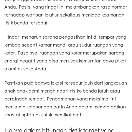
Anda. Posisi yang tinggi ini melambangkan rasa hormat
terhadap warisan leluhur sekaligus menjaga keamanan
fisik benda tersebut.
Hindari menaruh sarana pengasihan ini di tempat yang
lembap seperti kamar mandi atau sudut ruangan yang
kotor. Pasalnya, ruangan yang kotor merupakan sarang
energi negatif yang bisa merusak kemurnian daya pikat
alami pusaka Anda.
Pastikan pula bahwa lokasi tersebut jauh dari jangkauan
anak-anak demi menghindari risiko benda jatuh atau
berpindah tempat. Pengamanan yang maksimal ini
menjamin ketenangan batin Anda dalam memanfaatkan
khasiat spiritual untuk memikat hati.
Hanya dalam hitungan detik target yang