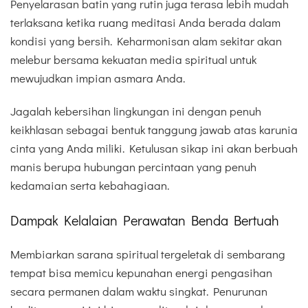
Penyelarasan batin yang rutin juga terasa lebih mudah
terlaksana ketika ruang meditasi Anda berada dalam
kondisi yang bersih. Keharmonisan alam sekitar akan
melebur bersama kekuatan media spiritual untuk
mewujudkan impian asmara Anda.
Jagalah kebersihan lingkungan ini dengan penuh
keikhlasan sebagai bentuk tanggung jawab atas karunia
cinta yang Anda miliki. Ketulusan sikap ini akan berbuah
manis berupa hubungan percintaan yang penuh
kedamaian serta kebahagiaan.
Dampak Kelalaian Perawatan Benda Bertuah
Membiarkan sarana spiritual tergeletak di sembarang
tempat bisa memicu kepunahan energi pengasihan
secara permanen dalam waktu singkat. Penurunan