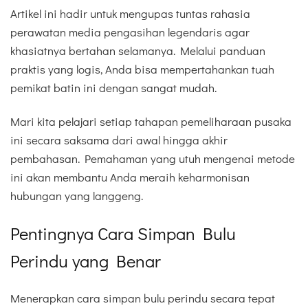
Artikel ini hadir untuk mengupas tuntas rahasia
perawatan media pengasihan legendaris agar
khasiatnya bertahan selamanya. Melalui panduan
praktis yang logis, Anda bisa mempertahankan tuah
pemikat batin ini dengan sangat mudah.
Mari kita pelajari setiap tahapan pemeliharaan pusaka
ini secara saksama dari awal hingga akhir
pembahasan. Pemahaman yang utuh mengenai metode
ini akan membantu Anda meraih keharmonisan
hubungan yang langgeng.
Pentingnya Cara Simpan Bulu
Perindu yang Benar
Menerapkan cara simpan bulu perindu secara tepat