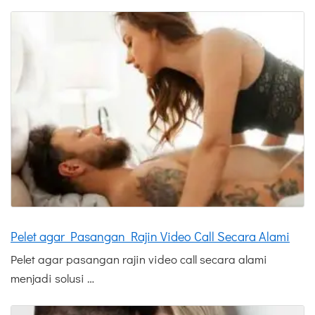
Pelet agar Pasangan Rajin Video Call Secara Alami
Pelet agar pasangan rajin video call secara alami
menjadi solusi …