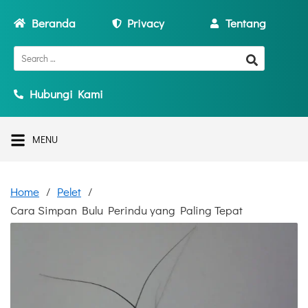
Beranda
Privacy
Tentang
Hubungi Kami
MENU
Home
Pelet
Cara Simpan Bulu Perindu yang Paling Tepat