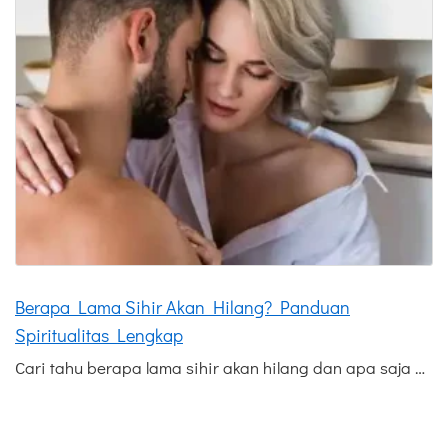
Berapa Lama Sihir Akan Hilang? Panduan
Spiritualitas Lengkap
Cari tahu berapa lama sihir akan hilang dan apa saja …