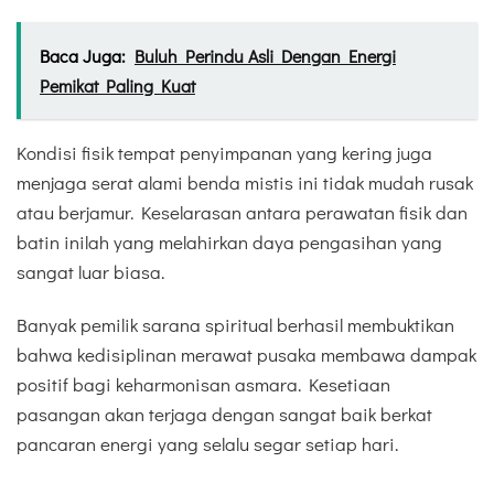
Baca Juga:
Buluh Perindu Asli Dengan Energi
Pemikat Paling Kuat
Kondisi fisik tempat penyimpanan yang kering juga
menjaga serat alami benda mistis ini tidak mudah rusak
atau berjamur. Keselarasan antara perawatan fisik dan
batin inilah yang melahirkan daya pengasihan yang
sangat luar biasa.
Banyak pemilik sarana spiritual berhasil membuktikan
bahwa kedisiplinan merawat pusaka membawa dampak
positif bagi keharmonisan asmara. Kesetiaan
pasangan akan terjaga dengan sangat baik berkat
pancaran energi yang selalu segar setiap hari.