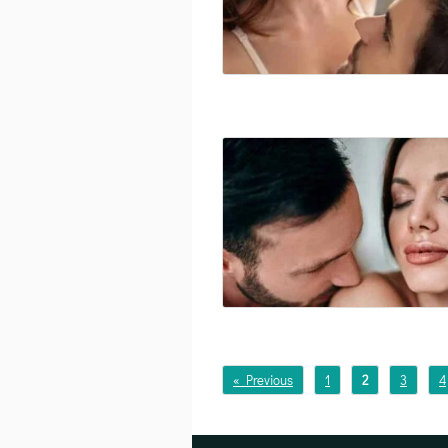
« Previous
1
2
3
4