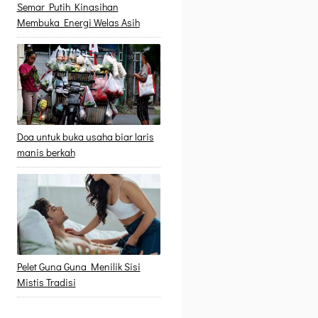
Semar Putih Kinasihan
Membuka Energi Welas Asih
Doa untuk buka usaha biar laris
manis berkah
Pelet Guna Guna Menilik Sisi
Mistis Tradisi