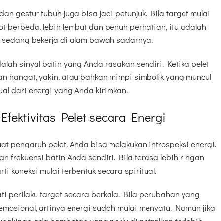
an gestur tubuh juga bisa jadi petunjuk. Bila target mulai
berbeda, lebih lembut dan penuh perhatian, itu adalah
sedang bekerja di alam bawah sadarnya.
lah sinyal batin yang Anda rasakan sendiri. Ketika pelet
n hangat, yakin, atau bahkan mimpi simbolik yang muncul
ual dari energi yang Anda kirimkan.
fektivitas Pelet secara Energi
t pengaruh pelet, Anda bisa melakukan introspeksi energi.
frekuensi batin Anda sendiri. Bila terasa lebih ringan
rti koneksi mulai terbentuk secara spiritual.
ti perilaku target secara berkala. Bila perubahan yang
 emosional, artinya energi sudah mulai menyatu. Namun jika
ungkinan ada hambatan yang perlu di netralkan terlebih