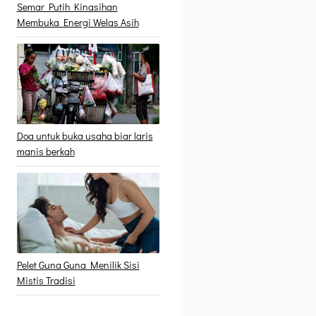
Semar Putih Kinasihan
Membuka Energi Welas Asih
Doa untuk buka usaha biar laris
manis berkah
Pelet Guna Guna Menilik Sisi
Mistis Tradisi