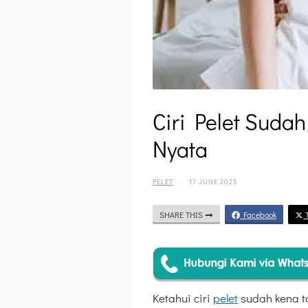
Ciri Pelet Suda
Nyata
PELET
·
17 JUNE 2025
SHARE THIS
Facebook
T
Ketahui ciri
pelet
sudah kena ta