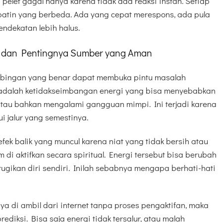
pelet gagal hanya karena tidak ada reaksi instan. Setiap
 batin yang berbeda. Ada yang cepat merespons, ada pula
ndekatan lebih halus.
n dan Pentingnya Sumber yang Aman
bingan yang benar dapat membuka pintu masalah
ya adalah ketidakseimbangan energi yang bisa menyebabkan
 atau bahkan mengalami gangguan mimpi. Ini terjadi karena
i jalur yang semestinya.
ek balik yang muncul karena niat yang tidak bersih atau
i aktifkan secara spiritual. Energi tersebut bisa berubah
ugikan diri sendiri. Inilah sebabnya mengapa berhati-hati
anya di ambil dari internet tanpa proses pengaktifan, maka
rediksi. Bisa saja energi tidak tersalur, atau malah