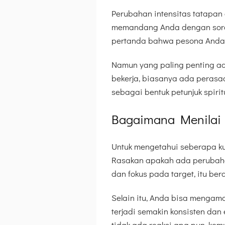
Perubahan intensitas tatapan d
memandang Anda dengan sorot 
pertanda bahwa pesona Anda 
Namun yang paling penting ada
bekerja, biasanya ada perasaa
sebagai bentuk petunjuk spirit
Bagaimana Menilai E
Untuk mengetahui seberapa kua
Rasakan apakah ada perubahan 
dan fokus pada target, itu bera
Selain itu, Anda bisa mengama
terjadi semakin konsisten dan
tidak ada reaksi apa pun, kem