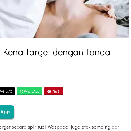
h Kena Target dengan Tanda
witter/X
WhatsApp
Pin It
rget secara spiritual. Waspadai juga efek samping dari