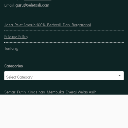
Email:
guru@peletasli.com
Jasa Pelet Ampuh 100% Berhasil Dan Bergaransi
Privacy Policy
Tentang
Categories
Semar Putih Kinasihan Membuka Energi Welas Asih
Doa untuk buka usaha biar laris manis berkah
Pelet Guna Guna Menilik Sisi Mistis Tradisi