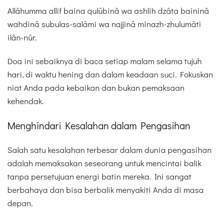
Allâhumma allif baina qulûbinâ wa ashlih dzâta baininâ
wahdinâ subulas-salâmi wa najjinâ minazh-zhulumâti
ilân-nûr.
Doa ini sebaiknya di baca setiap malam selama tujuh
hari, di waktu hening dan dalam keadaan suci. Fokuskan
niat Anda pada kebaikan dan bukan pemaksaan
kehendak.
Menghindari Kesalahan dalam Pengasihan
Salah satu kesalahan terbesar dalam dunia pengasihan
adalah memaksakan seseorang untuk mencintai balik
tanpa persetujuan energi batin mereka. Ini sangat
berbahaya dan bisa berbalik menyakiti Anda di masa
depan.