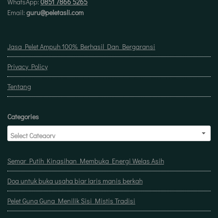
WhatsApp:
0851 7866 5265
Email:
guru@peletasli.com
Jasa Pelet Ampuh 100% Berhasil Dan Bergaransi
Privacy Policy
Tentang
Categories
Semar Putih Kinasihan Membuka Energi Welas Asih
Doa untuk buka usaha biar laris manis berkah
Pelet Guna Guna Menilik Sisi Mistis Tradisi