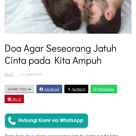
Doa Agar Seseorang Jatuh
Cinta pada Kita Ampuh
PELET
·
21 JUNE 2025
SHARE THIS
Facebook
Twitter/X
WhatsApp
Pin It
Temukan
doa
agar seseorang jatuh cinta pada kita