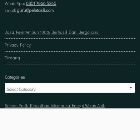
WhatsApp:
0851 7866 5265
Email:
guru@peletasli.com
Jasa Pelet Ampuh 100% Berhasil Dan Bergaransi
Privacy Policy
Tentang
Categories
Semar Putih Kinasihan Membuka Energi Welas Asih
Doa untuk buka usaha biar laris manis berkah
Pelet Guna Guna Menilik Sisi Mistis Tradisi