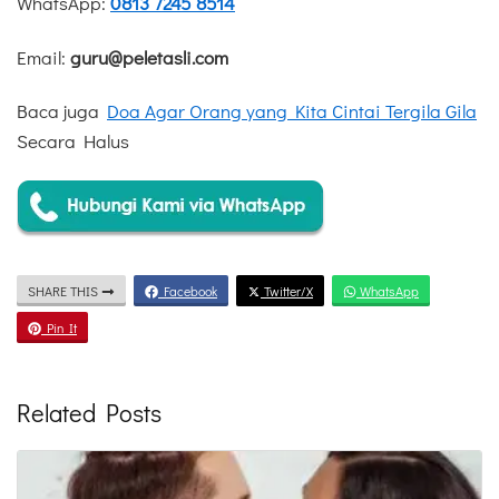
WhatsApp:
0813 7245 8514
Email:
guru@peletasli.com
Baca juga
Doa Agar Orang yang Kita Cintai Tergila Gila
Secara Halus
SHARE THIS
Facebook
Twitter/X
WhatsApp
Pin It
Related Posts