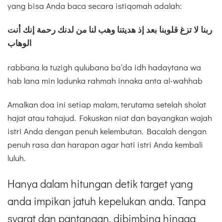
yang bisa Anda baca secara istiqomah adalah:
ربنا لا تزغ قلوبنا بعد إذ هديتنا وهب لنا من لدنك رحمة إنك أنت
الوهاب
rabbana la tuzigh qulubana ba‘da idh hadaytana wa
hab lana min ladunka rahmah innaka anta al-wahhab
Amalkan doa ini setiap malam, terutama setelah sholat
hajat atau tahajud. Fokuskan niat dan bayangkan wajah
istri Anda dengan penuh kelembutan. Bacalah dengan
penuh rasa dan harapan agar hati istri Anda kembali
luluh.
Hanya dalam hitungan detik target yang
anda impikan jatuh kepelukan anda. Tanpa
syarat dan pantangan, dibimbing hingga