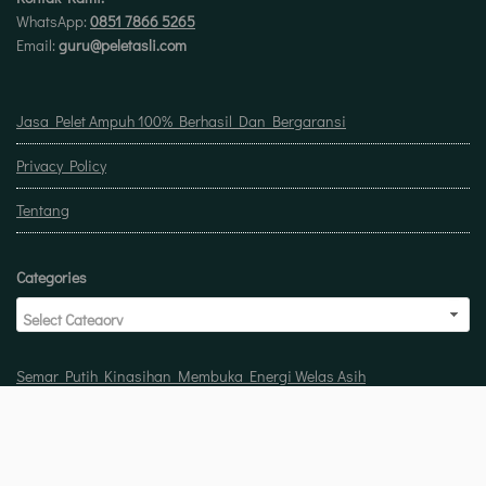
WhatsApp:
0851 7866 5265
Email:
guru@peletasli.com
Jasa Pelet Ampuh 100% Berhasil Dan Bergaransi
Privacy Policy
Tentang
Categories
Semar Putih Kinasihan Membuka Energi Welas Asih
Doa untuk buka usaha biar laris manis berkah
Pelet Guna Guna Menilik Sisi Mistis Tradisi