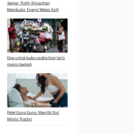
Semar Putih Kinasihan
Membuka Energi Welas Asih
Doa untuk buka usaha biar laris
manis berkah
Pelet Guna Guna Menilik Sisi
Mistis Tradisi