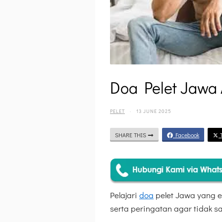
Doa Pelet Jawa
PELET
·
13 JUNE 2025
SHARE THIS
Facebook
T
Pelajari
doa
pelet Jawa yang e
serta peringatan agar tidak sa