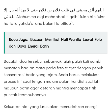
اللهم ألق محبتي في قلب فلان بن فلان حتى لا يهدأ له بال إلا
بلقائي. Allahumma alqi mahabbati fi qolbi fulan bin fulan
hatta la yahda’a lahu balun illa biliqo’i.
Baca Juga:
Bacaan Memikat Hati Wanita Lewat Foto
dan Daya Energi Batin
Bacalah doa tersebut sebanyak tujuh puluh kali sambil
menatap bagian mata pada foto target dengan penuh
konsentrasi batin yang tajam. Anda harus melakukan
proses ini saat tengah malam dalam kondisi suci lahir
maupun batin agar getaran mantra mencapai titik
puncak keampuhannya.
Kekuatan niat yang lurus akan memudahkan energi