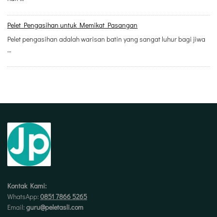
Pelet Pengasihan untuk Memikat Pasangan
Pelet pengasihan adalah warisan batin yang sangat luhur bagi jiwa
…
Kontak Kami:
WhatsApp:
0851 7866 5265
Email:
guru@peletasli.com