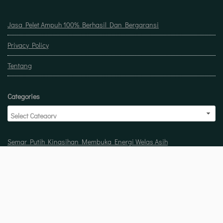
Jasa Pelet Ampuh 100% Berhasil Dan Bergaransi
Privacy Policy
Tentang
Categories
Semar Putih Kinasihan Membuka Energi Welas Asih
Doa untuk buka usaha biar laris manis berkah
Pelet Guna Guna Menilik Sisi Mistis Tradisi