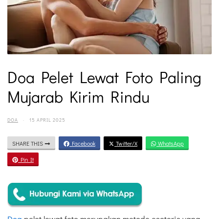
Doa Pelet Lewat Foto Paling
Mujarab Kirim Rindu
DOA
·
15 APRIL 2025
SHARE THIS
Facebook
Twitter/X
WhatsApp
Pin It
Doa
pelet lewat foto merupakan metode esoteris yang