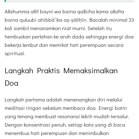
Allahumma allif bayni wa baina qalbiha kama allafta
baina quluubi ahibbā’ika aṣ-ṣāliḥīn. Bacalah minimal 33
kali sambil menanamkan niat murni. Setelah itu
hembuskan perlahan ke arah dada sehingga energi doa
bekerja lembut dan memikat hati perempuan secara
spiritual.
Langkah Praktis Memaksimalkan
Doa
Langkah pertama adalah menenangkan diri melalui
meditasi ringan sebelum membaca doa. Energi batin
yang tenang membuat resonansi lebih mudah tersalur.
Dengan konsentrasi penuh, setiap kata yang di baca
menembus hati perempuan dan menimbulkan