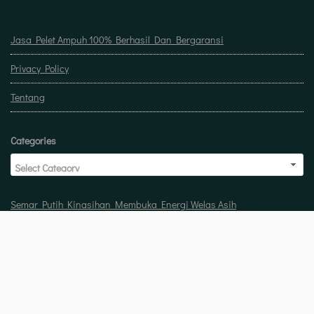
Jasa Pelet Ampuh 100% Berhasil Dan Bergaransi
Privacy Policy
Tentang
Categories
Semar Putih Kinasihan Membuka Energi Welas Asih
Doa untuk buka usaha biar laris manis berkah
Pelet Guna Guna Menilik Sisi Mistis Tradisi