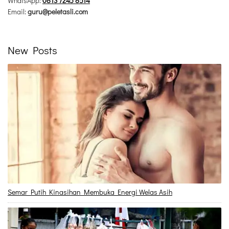
WhatsApp:
0813 7245 8514
Email:
guru@peletasli.com
New Posts
Semar Putih Kinasihan Membuka Energi Welas Asih