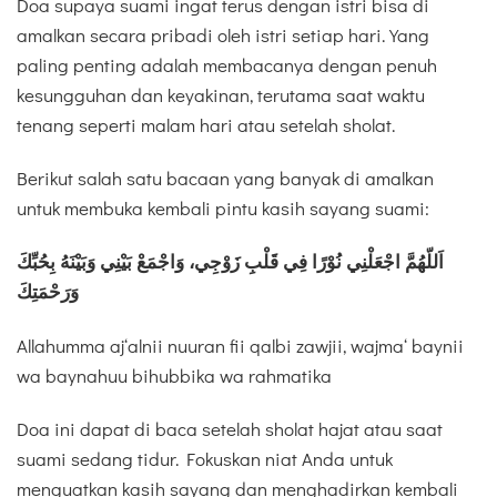
Doa supaya suami ingat terus dengan istri bisa di
amalkan secara pribadi oleh istri setiap hari. Yang
paling penting adalah membacanya dengan penuh
kesungguhan dan keyakinan, terutama saat waktu
tenang seperti malam hari atau setelah sholat.
Berikut salah satu bacaan yang banyak di amalkan
untuk membuka kembali pintu kasih sayang suami:
اَللّهُمَّ اجْعَلْنِي نُوْرًا فِي قَلْبِ زَوْجِي، وَاجْمَعْ بَيْنِي وَبَيْنَهُ بِحُبِّكَ
وَرَحْمَتِكَ
Allahumma aj‘alnii nuuran fii qalbi zawjii, wajma‘ baynii
wa baynahuu bihubbika wa rahmatika
Doa ini dapat di baca setelah sholat hajat atau saat
suami sedang tidur. Fokuskan niat Anda untuk
menguatkan kasih sayang dan menghadirkan kembali