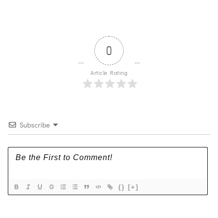
0
Article Rating
Subscribe
{}
[+]