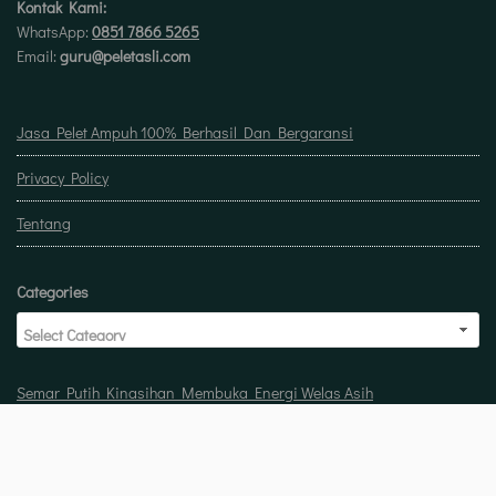
Kontak Kami:
WhatsApp:
0851 7866 5265
Email:
guru@peletasli.com
Jasa Pelet Ampuh 100% Berhasil Dan Bergaransi
Privacy Policy
Tentang
Categories
Semar Putih Kinasihan Membuka Energi Welas Asih
Doa untuk buka usaha biar laris manis berkah
Pelet Guna Guna Menilik Sisi Mistis Tradisi