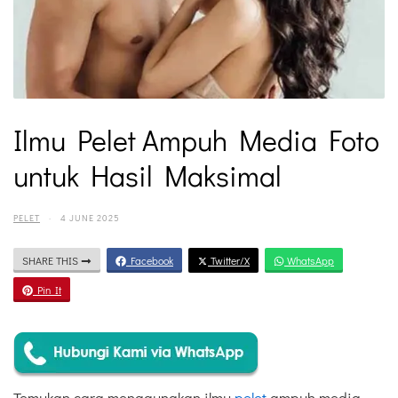
Ilmu Pelet Ampuh Media Foto
untuk Hasil Maksimal
PELET
·
4 JUNE 2025
SHARE THIS
Facebook
Twitter/X
WhatsApp
Pin It
Temukan cara menggunakan ilmu
pelet
ampuh media