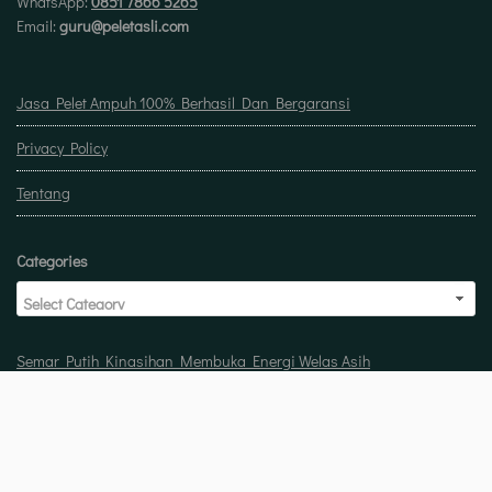
WhatsApp:
0851 7866 5265
Email:
guru@peletasli.com
Jasa Pelet Ampuh 100% Berhasil Dan Bergaransi
Privacy Policy
Tentang
Categories
Semar Putih Kinasihan Membuka Energi Welas Asih
Doa untuk buka usaha biar laris manis berkah
Pelet Guna Guna Menilik Sisi Mistis Tradisi