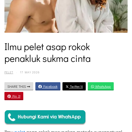
Ilmu pelet asap rokok
penakluk sukma cinta
PELET
·
17 MAY 2026
SHARE THIS
Facebook
Twitter/X
WhatsApp
Pin It
Ilmu
pelet
asap rokok merupakan metode supranatural