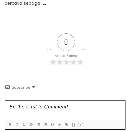
percaya sebagai …
0
Article Rating
Subscribe
{}
[+]