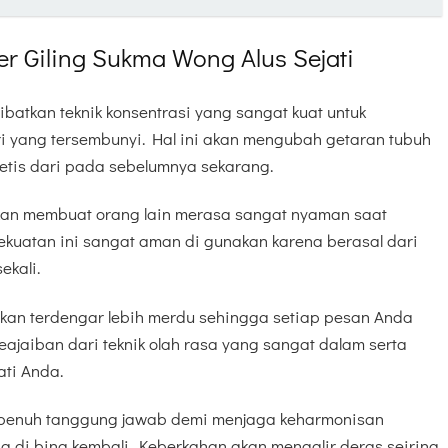
er Giling Sukma Wong Alus Sejati
batkan teknik konsentrasi yang sangat kuat untuk
ri yang tersembunyi. Hal ini akan mengubah getaran tubuh
netis dari pada sebelumnya sekarang.
akan membuat orang lain merasa sangat nyaman saat
kuatan ini sangat aman di gunakan karena berasal dari
ekali.
akan terdengar lebih merdu sehingga setiap pesan Anda
keajaiban dari teknik olah rasa yang sangat dalam serta
ati Anda.
 penuh tanggung jawab demi menjaga keharmonisan
di bina kembali. Keberkahan akan mengalir deras seiring