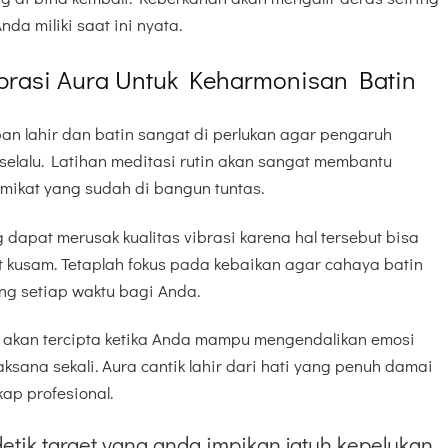
da miliki saat ini nyata.
rasi Aura Untuk Keharmonisan Batin
n lahir dan batin sangat di perlukan agar pengaruh
a selalu. Latihan meditasi rutin akan sangat membantu
mikat yang sudah di bangun tuntas.
 dapat merusak kualitas vibrasi karena hal tersebut bisa
t kusam. Tetaplah fokus pada kebaikan agar cahaya batin
ng setiap waktu bagi Anda.
is akan tercipta ketika Anda mampu mengendalikan emosi
aksana sekali. Aura cantik lahir dari hati yang penuh damai
ap profesional.
etik target yang anda impikan jatuh kepelukan