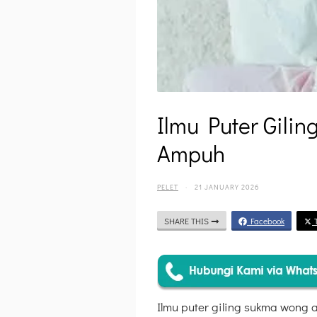
Ilmu Puter Gili
Ampuh
PELET
·
21 JANUARY 2026
SHARE THIS
Facebook
T
Ilmu puter giling sukma wong 