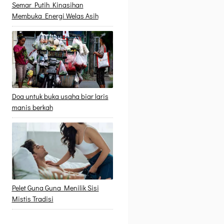
Semar Putih Kinasihan
Membuka Energi Welas Asih
Doa untuk buka usaha biar laris
manis berkah
Pelet Guna Guna Menilik Sisi
Mistis Tradisi