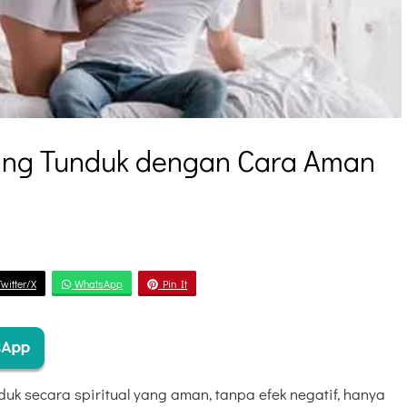
ang Tunduk dengan Cara Aman
witter/X
WhatsApp
Pin It
duk secara spiritual yang aman, tanpa efek negatif, hanya