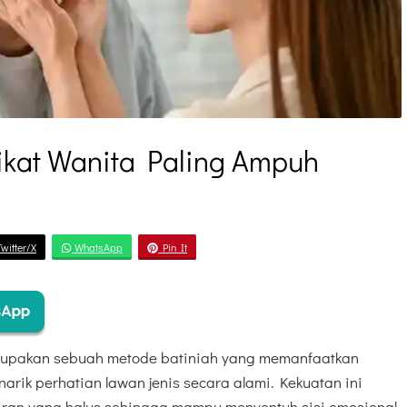
ikat Wanita Paling Ampuh
witter/X
WhatsApp
Pin It
erupakan sebuah metode batiniah yang memanfaatkan
arik perhatian lawan jenis secara alami. Kekuatan ini
kiran yang halus sehingga mampu menyentuh sisi emosional