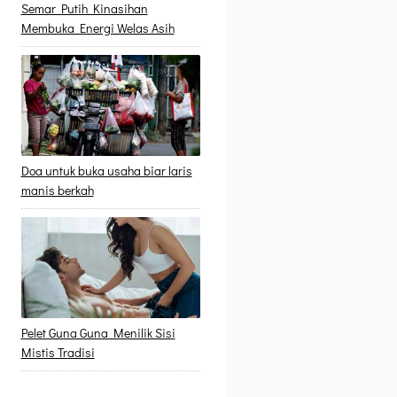
Semar Putih Kinasihan
Membuka Energi Welas Asih
Doa untuk buka usaha biar laris
manis berkah
Pelet Guna Guna Menilik Sisi
Mistis Tradisi