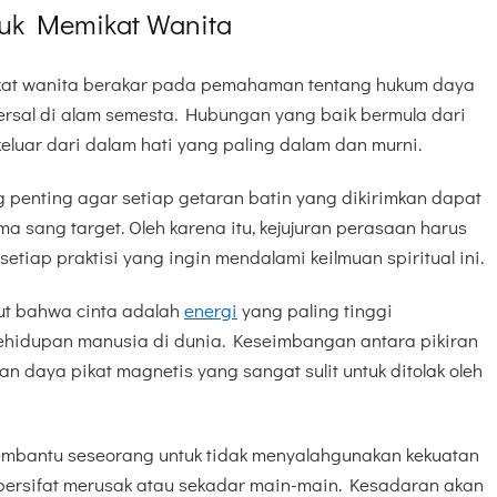
ntuk Memikat Wanita
mikat wanita berakar pada pemahaman tentang hukum daya
versal di alam semesta. Hubungan yang baik bermula dari
keluar dari dalam hati yang paling dalam dan murni.
ng penting agar setiap getaran batin yang dikirimkan dapat
a sang target. Oleh karena itu, kejujuran perasaan harus
tiap praktisi yang ingin mendalami keilmuan spiritual ini.
but bahwa cinta adalah
energi
yang paling tinggi
ehidupan manusia di dunia. Keseimbangan antara pikiran
 daya pikat magnetis yang sangat sulit untuk ditolak oleh
 membantu seseorang untuk tidak menyalahgunakan kekuatan
bersifat merusak atau sekadar main-main. Kesadaran akan