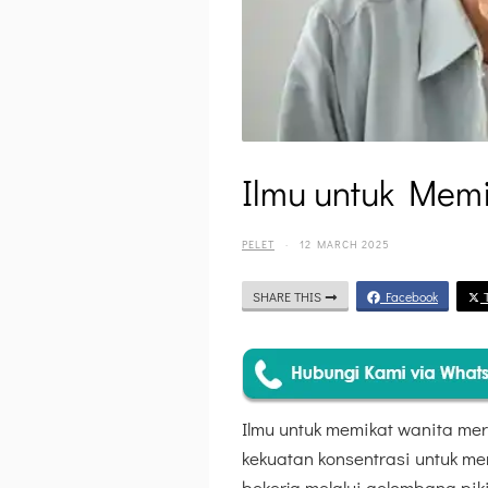
Ilmu untuk Mem
PELET
·
12 MARCH 2025
SHARE THIS
Facebook
T
Ilmu untuk memikat wanita m
kekuatan konsentrasi untuk men
bekerja melalui gelombang pi