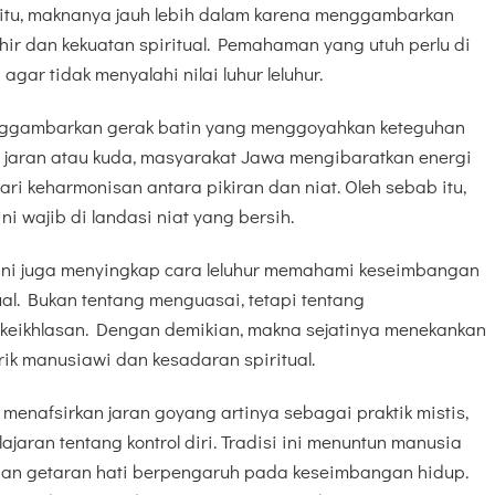
itu, maknanya jauh lebih dalam karena menggambarkan
hir dan kekuatan spiritual. Pemahaman yang utuh perlu di
gar tidak menyalahi nilai luhur leluhur.
menggambarkan gerak batin yang menggoyahkan keteguhan
l jaran atau kuda, masyarakat Jawa mengibaratkan energi
i keharmonisan antara pikiran dan niat. Oleh sebab itu,
 wajib di landasi niat yang bersih.
lah ini juga menyingkap cara leluhur memahami keseimbangan
ual. Bukan tentang menguasai, tetapi tentang
keikhlasan. Dengan demikian, makna sejatinya menekankan
ik manusiawi dan kesadaran spiritual.
menafsirkan jaran goyang artinya sebagai praktik mistis,
jaran tentang kontrol diri. Tradisi ini menuntun manusia
an getaran hati berpengaruh pada keseimbangan hidup.