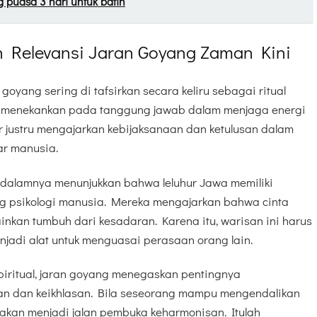
g puasa 3 hari untuk batin
n Relevansi Jaran Goyang Zaman Kini
 goyang sering di tafsirkan secara keliru sebagai ritual
bih menekankan pada tanggung jawab dalam menjaga energi
justru mengajarkan kebijaksanaan dan ketulusan dalam
ar manusia.
i dalamnya menunjukkan bahwa leluhur Jawa memiliki
psikologi manusia. Mereka mengajarkan bahwa cinta
lainkan tumbuh dari kesadaran. Karena itu, warisan ini harus
njadi alat untuk menguasai perasaan orang lain.
piritual, jaran goyang menegaskan pentingnya
an dan keikhlasan. Bila seseorang mampu mengendalikan
 akan menjadi jalan pembuka keharmonisan. Itulah