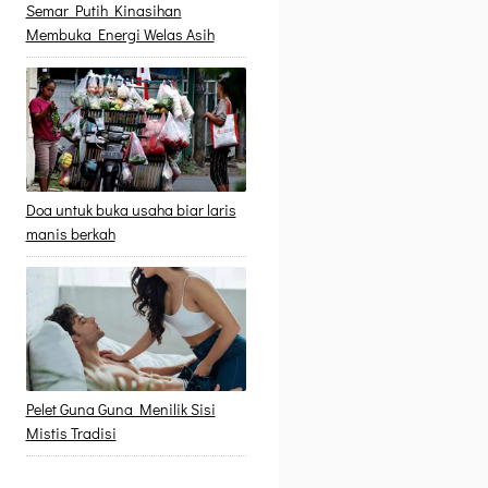
Semar Putih Kinasihan
Membuka Energi Welas Asih
Doa untuk buka usaha biar laris
manis berkah
Pelet Guna Guna Menilik Sisi
Mistis Tradisi