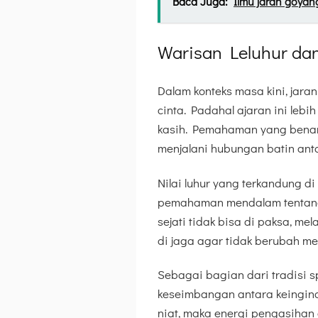
Baca Juga:
Ilmu jaran goyan
Warisan Leluhur da
Dalam konteks masa kini, jaran
cinta. Padahal ajaran ini le
kasih. Pemahaman yang benar 
menjalani hubungan batin ant
Nilai luhur yang terkandung d
pemahaman mendalam tentang 
sejati tidak bisa di paksa, me
di jaga agar tidak berubah me
Sebagai bagian dari tradisi s
keseimbangan antara keingin
niat, maka energi pengasihan