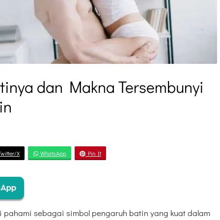
rtinya dan Makna Tersembunyi
in
witter/X
WhatsApp
Pin It
di pahami sebagai simbol pengaruh batin yang kuat dalam