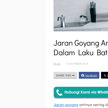
Jaran Goyang A
Dalam Laku Bat
PELET
·
13 OCTOBER 2025
SHARE THIS
Facebook
T
Jaran goyang
artinya sering 