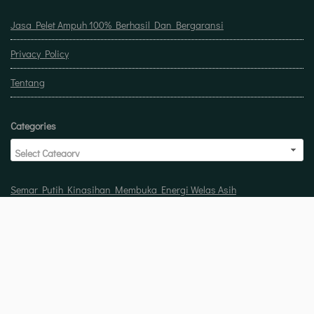
Jasa Pelet Ampuh 100% Berhasil Dan Bergaransi
Privacy Policy
Tentang
Categories
Semar Putih Kinasihan Membuka Energi Welas Asih
Doa untuk buka usaha biar laris manis berkah
Pelet Guna Guna Menilik Sisi Mistis Tradisi