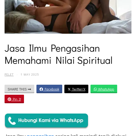
Jasa Ilmu Pengasihan
Memahami Nilai Spiritual
PELET
·
1 MAY 2025
SHARE THIS
Facebook
Twitter/X
WhatsApp
Pin It
Jasa ilmu
pengasihan
sering kali menjadi topik diskusi