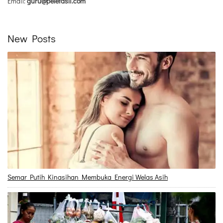
Email:
guru@peletasli.com
New Posts
Semar Putih Kinasihan Membuka Energi Welas Asih