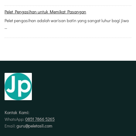
Pelet Pengasihan untuk Memikat Pasangan
Pelet pengasihan adalah warisan batin yang sangat luhur bagi jiwa
…
Kontak Kami:
WhatsApp:
0851 7866 5265
Email:
guru@peletasli.com