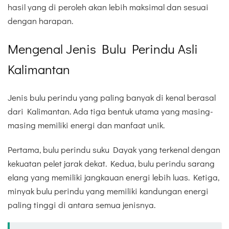
hasil yang di peroleh akan lebih maksimal dan sesuai
dengan harapan.
Mengenal Jenis Bulu Perindu Asli
Kalimantan
Jenis bulu perindu yang paling banyak di kenal berasal
dari Kalimantan. Ada tiga bentuk utama yang masing-
masing memiliki energi dan manfaat unik.
Pertama, bulu perindu suku Dayak yang terkenal dengan
kekuatan pelet jarak dekat. Kedua, bulu perindu sarang
elang yang memiliki jangkauan energi lebih luas. Ketiga,
minyak bulu perindu yang memiliki kandungan energi
paling tinggi di antara semua jenisnya.