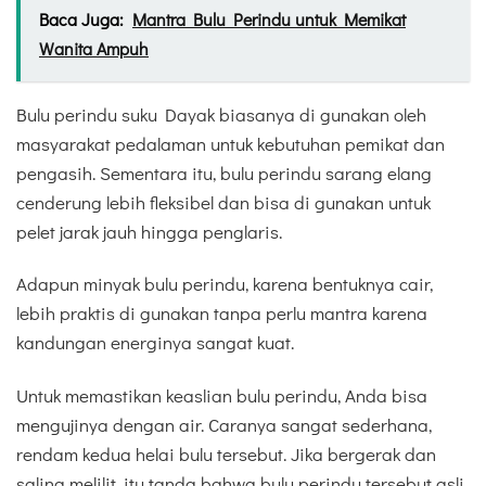
Baca Juga:
Mantra Bulu Perindu untuk Memikat
Wanita Ampuh
Bulu perindu suku Dayak biasanya di gunakan oleh
masyarakat pedalaman untuk kebutuhan pemikat dan
pengasih. Sementara itu, bulu perindu sarang elang
cenderung lebih fleksibel dan bisa di gunakan untuk
pelet jarak jauh hingga penglaris.
Adapun minyak bulu perindu, karena bentuknya cair,
lebih praktis di gunakan tanpa perlu mantra karena
kandungan energinya sangat kuat.
Untuk memastikan keaslian bulu perindu, Anda bisa
mengujinya dengan air. Caranya sangat sederhana,
rendam kedua helai bulu tersebut. Jika bergerak dan
saling melilit, itu tanda bahwa bulu perindu tersebut asli.