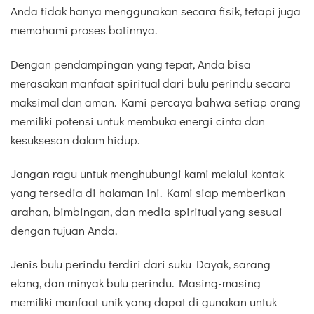
Anda tidak hanya menggunakan secara fisik, tetapi juga
memahami proses batinnya.
Dengan pendampingan yang tepat, Anda bisa
merasakan manfaat spiritual dari bulu perindu secara
maksimal dan aman. Kami percaya bahwa setiap orang
memiliki potensi untuk membuka energi cinta dan
kesuksesan dalam hidup.
Jangan ragu untuk menghubungi kami melalui kontak
yang tersedia di halaman ini. Kami siap memberikan
arahan, bimbingan, dan media spiritual yang sesuai
dengan tujuan Anda.
Jenis bulu perindu terdiri dari suku Dayak, sarang
elang, dan minyak bulu perindu. Masing-masing
memiliki manfaat unik yang dapat di gunakan untuk