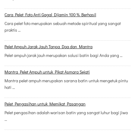
Cara Pelet Foto Anti Gagal Dijamin 100 % Berhasil
Cara pelet foto merupakan sebuah metode spiritual yang sangat
praktis …
Pelet Ampuh Jarak Jauh Tanpa Doa dan Mantra
Pelet ampuh jarak jauh merupakan solusi batin bagi Anda yang …
Mantra Pelet Ampuh untuk Pikat Asmara Sejati
Mantra pelet ampuh merupakan sarana batin untuk mengetuk pintu
hati …
Pelet Pengasihan untuk Memikat Pasangan
Pelet pengasihan adalah warisan batin yang sangat luhur bagi jiwa
…