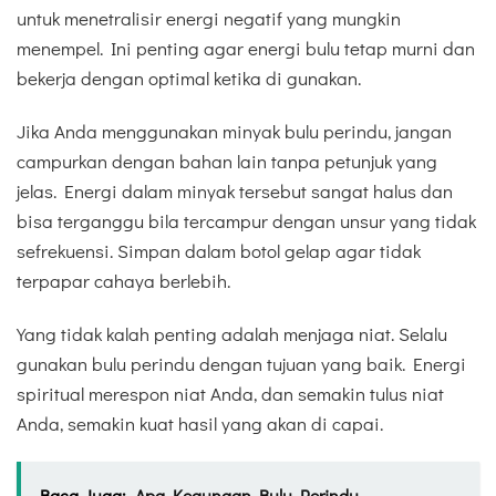
untuk menetralisir energi negatif yang mungkin
menempel. Ini penting agar energi bulu tetap murni dan
bekerja dengan optimal ketika di gunakan.
Jika Anda menggunakan minyak bulu perindu, jangan
campurkan dengan bahan lain tanpa petunjuk yang
jelas. Energi dalam minyak tersebut sangat halus dan
bisa terganggu bila tercampur dengan unsur yang tidak
sefrekuensi. Simpan dalam botol gelap agar tidak
terpapar cahaya berlebih.
Yang tidak kalah penting adalah menjaga niat. Selalu
gunakan bulu perindu dengan tujuan yang baik. Energi
spiritual merespon niat Anda, dan semakin tulus niat
Anda, semakin kuat hasil yang akan di capai.
Baca Juga:
Apa Kegunaan Bulu Perindu