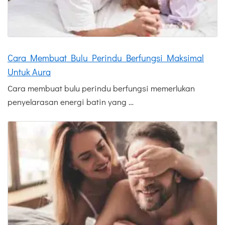
Cara Membuat Bulu Perindu Berfungsi Maksimal
Untuk Aura
Cara membuat bulu perindu berfungsi memerlukan
penyelarasan energi batin yang …