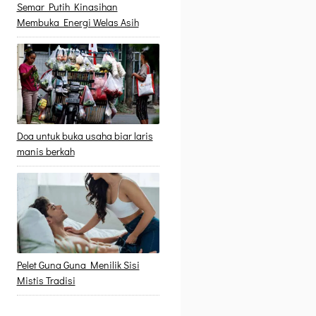
Semar Putih Kinasihan
Membuka Energi Welas Asih
Doa untuk buka usaha biar laris
manis berkah
Pelet Guna Guna Menilik Sisi
Mistis Tradisi