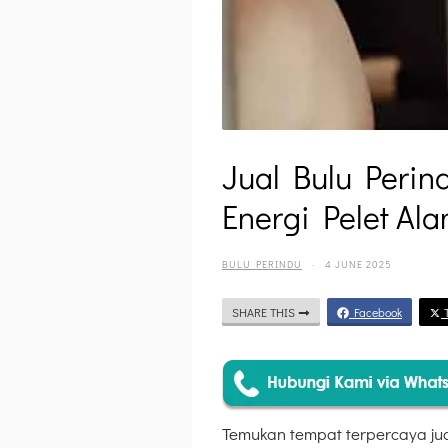
Jual Bulu Perin
Energi Pelet Ala
BULU PERINDU
·
4 JUNE 2025
SHARE THIS
Facebook
T
Temukan tempat terpercaya ju