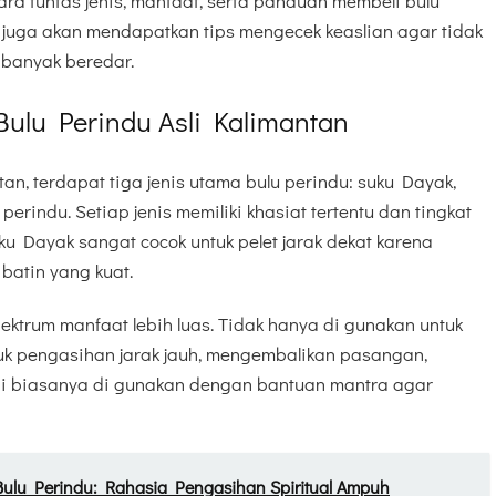
ara tuntas jenis, manfaat, serta panduan membeli bulu
 juga akan mendapatkan tips mengecek keaslian agar tidak
i banyak beredar.
ulu Perindu Asli Kalimantan
an, terdapat tiga jenis utama bulu perindu: suku Dayak,
perindu. Setiap jenis memiliki khasiat tertentu dan tingkat
ku Dayak sangat cocok untuk pelet jarak dekat karena
batin yang kuat.
pektrum manfaat lebih luas. Tidak hanya di gunakan untuk
untuk pengasihan jarak jauh, mengembalikan pasangan,
 ini biasanya di gunakan dengan bantuan mantra agar
ulu Perindu: Rahasia Pengasihan Spiritual Ampuh