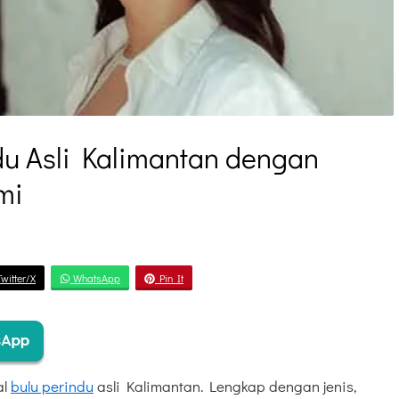
du Asli Kalimantan dengan
mi
witter/X
WhatsApp
Pin It
al
bulu perindu
asli Kalimantan. Lengkap dengan jenis,