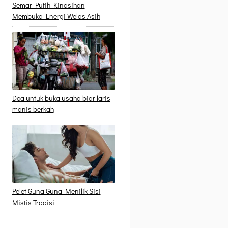
Semar Putih Kinasihan
Membuka Energi Welas Asih
Doa untuk buka usaha biar laris
manis berkah
Pelet Guna Guna Menilik Sisi
Mistis Tradisi