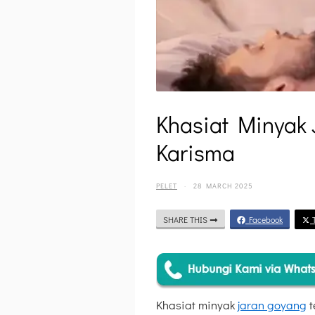
Khasiat Minyak 
Karisma
PELET
·
28 MARCH 2025
SHARE THIS
Facebook
T
Khasiat minyak
jaran goyang
t