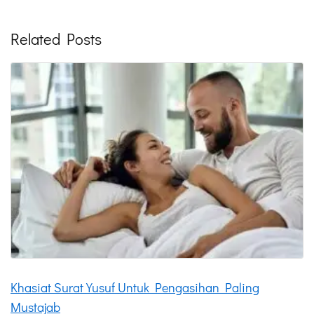
Related Posts
Khasiat Surat Yusuf Untuk Pengasihan Paling
Mustajab