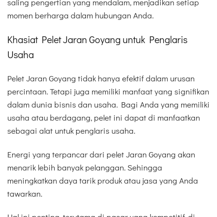
saling pengertian yang mendalam, menjadikan setiap
momen berharga dalam hubungan Anda.
Khasiat Pelet Jaran Goyang untuk Penglaris
Usaha
Pelet Jaran Goyang tidak hanya efektif dalam urusan
percintaan. Tetapi juga memiliki manfaat yang signifikan
dalam dunia bisnis dan usaha. Bagi Anda yang memiliki
usaha atau berdagang, pelet ini dapat di manfaatkan
sebagai alat untuk penglaris usaha.
Energi yang terpancar dari pelet Jaran Goyang akan
menarik lebih banyak pelanggan. Sehingga
meningkatkan daya tarik produk atau jasa yang Anda
tawarkan.
Hal ini penting, terutama di pasar yang kompetitif, di