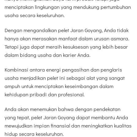
menciptakan lingkungan yang mendukung pertumbuhan
usaha secara keseluruhan.
Dengan mengandalkan pelet Jaran Goyang, Anda tidak
hanya akan merasakan manfaat dalam urusan asmara.
Tetapi juga dapat meraih kesuksesan yang lebih besar
dalam bidang usaha dan karier Anda.
Kombinasi antara energi pengasihan dan penglaris
usaha menjadikan pelet ini sebagai alat yang sangat
ampuh untuk menciptakan keseimbangan dalam
kehidupan pribadi dan profesional.
Anda akan menemukan bahwa dengan pendekatan
yang tepat, pelet Jaran Goyang dapat membantu Anda
mewujudkan impian finansial dan meningkatkan kualitas
hidup secara keseluruhan.