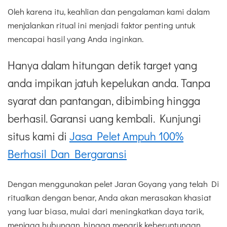
Oleh karena itu, keahlian dan pengalaman kami dalam
menjalankan ritual ini menjadi faktor penting untuk
mencapai hasil yang Anda inginkan.
Hanya dalam hitungan detik target yang
anda impikan jatuh kepelukan anda. Tanpa
syarat dan pantangan, dibimbing hingga
berhasil. Garansi uang kembali. Kunjungi
situs kami di
Jasa Pelet Ampuh 100%
Berhasil Dan Bergaransi
Dengan menggunakan pelet Jaran Goyang yang telah Di
ritualkan dengan benar, Anda akan merasakan khasiat
yang luar biasa, mulai dari meningkatkan daya tarik,
menjaga hubungan, hingga menarik keberuntungan