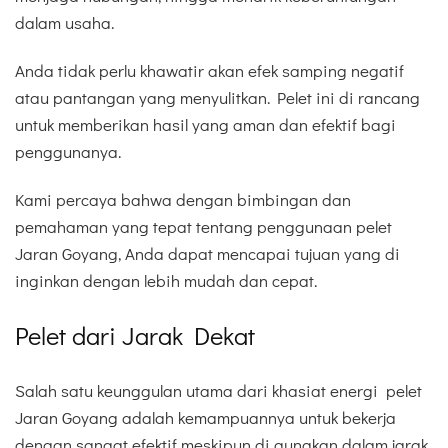
dalam usaha.
Anda tidak perlu khawatir akan efek samping negatif
atau pantangan yang menyulitkan. Pelet ini di rancang
untuk memberikan hasil yang aman dan efektif bagi
penggunanya.
Kami percaya bahwa dengan bimbingan dan
pemahaman yang tepat tentang penggunaan pelet
Jaran Goyang, Anda dapat mencapai tujuan yang di
inginkan dengan lebih mudah dan cepat.
Pelet dari Jarak Dekat
Salah satu keunggulan utama dari khasiat energi pelet
Jaran Goyang adalah kemampuannya untuk bekerja
dengan sangat efektif meskipun di gunakan dalam jarak