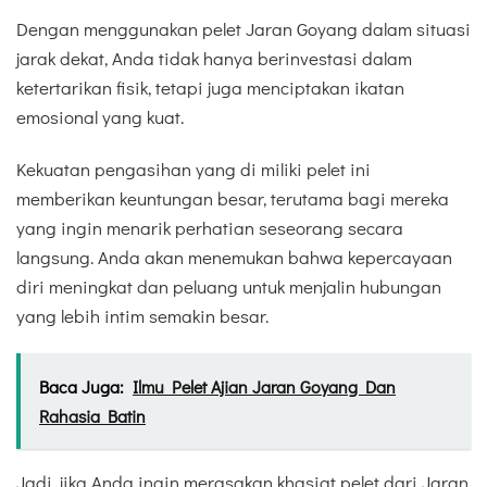
Dengan menggunakan pelet Jaran Goyang dalam situasi
jarak dekat, Anda tidak hanya berinvestasi dalam
ketertarikan fisik, tetapi juga menciptakan ikatan
emosional yang kuat.
Kekuatan pengasihan yang di miliki pelet ini
memberikan keuntungan besar, terutama bagi mereka
yang ingin menarik perhatian seseorang secara
langsung. Anda akan menemukan bahwa kepercayaan
diri meningkat dan peluang untuk menjalin hubungan
yang lebih intim semakin besar.
Baca Juga:
Ilmu Pelet Ajian Jaran Goyang Dan
Rahasia Batin
Jadi, jika Anda ingin merasakan khasiat pelet dari Jaran