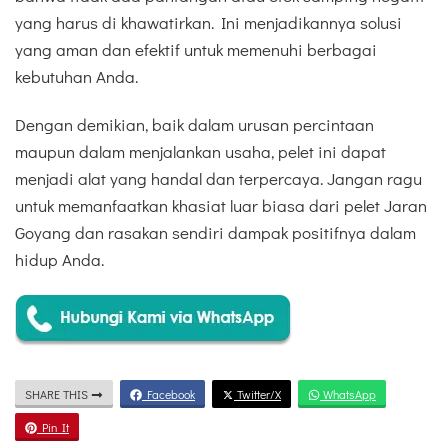
yang harus di khawatirkan. Ini menjadikannya solusi
yang aman dan efektif untuk memenuhi berbagai
kebutuhan Anda.
Dengan demikian, baik dalam urusan percintaan
maupun dalam menjalankan usaha, pelet ini dapat
menjadi alat yang handal dan terpercaya. Jangan ragu
untuk memanfaatkan khasiat luar biasa dari pelet Jaran
Goyang dan rasakan sendiri dampak positifnya dalam
hidup Anda.
SHARE THIS
Facebook
Twitter/X
WhatsApp
Pin It