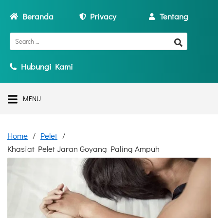
Beranda
Privacy
Tentang
Hubungi Kami
MENU
Home
Pelet
Khasiat Pelet Jaran Goyang Paling Ampuh