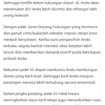
Sehingga konflik dalam hubungan dapat di. Anda akan
menemukan diri Anda lebih dicintai dan dihargai oleh
orang terkasih.
Dengan pelet Jaran Goyang, hubungan yang harmonis
dan penuh cinta bukanlah sekadar impian, tetapi bisa
menjadi kenyataan. Ketika aura pengasihan Anda
terbuka, segala bentuk interaksi akan berjalan lebih
lancar dan memberikan dampak positif pada kehidupan
pribadi Anda.
Kekuatan pelet ini dapat membantu Anda membangun
ikatan yang lebih kuat. Sehingga baik Anda maupun
pasangan merasa lebih terhubung secara emosional.
Dalam jangka panjang, pelet ini tidak hanya
meningkatkan daya tarik tetapi juga menumbuhkan rasa