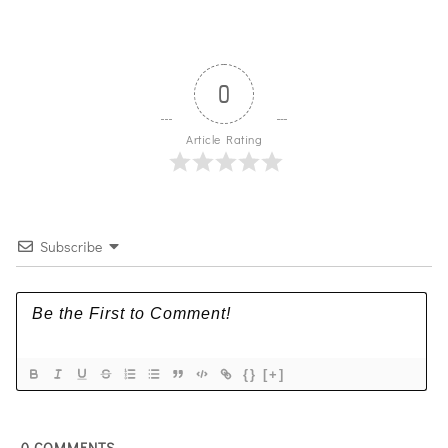
0
Article Rating
Subscribe
{}
[+]
0
COMMENTS