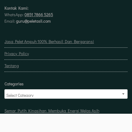
Kontak Kami:
WhatsApp:
0851 7866 5265
Email:
guru@peletasli.com
Jasa Pelet Ampuh 100% Berhasil Dan Bergaransi
Privacy Policy
Tentang
Categories
Semar Putih Kinasihan Membuka Energi Welas Asih
Doa untuk buka usaha biar laris manis berkah