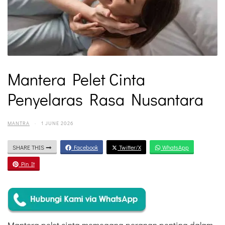
Mantera Pelet Cinta
Penyelaras Rasa Nusantara
MANTRA
·
1 JUNE 2026
SHARE THIS
Facebook
Twitter/X
WhatsApp
Pin It
Mantera pelet cinta memegang peranan penting dalam