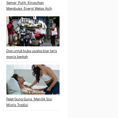
Semar Putih Kinasihan
Membuka Energi Welas Asih
Doa untuk buka usaha biar laris
manis berkah
Pelet Guna Guna Menilik Sisi
Mistis Tradisi