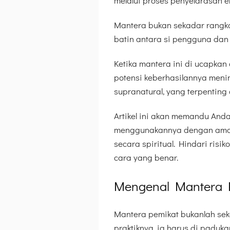
melalui proses penyelarasan e
Mantera bukan sekadar rangka
batin antara si pengguna dan 
Ketika mantera ini di ucapka
potensi keberhasilannya mening
supranatural, yang terpenting 
Artikel ini akan memandu An
menggunakannya dengan aman,
secara spiritual. Hindari ris
cara yang benar.
Mengenal Mantera 
Mantera pemikat bukanlah sek
praktiknya, ia harus di paduka