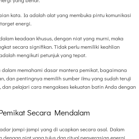
nergi yang benar.
ian kata. Ia adalah alat yang membuka pintu komunikasi
target energi.
n dalam keadaan khusus, dengan niat yang murni, maka
kat secara signifikan. Tidak perlu memiliki keahlian
adalah mengikuti petunjuk yang tepat.
da dalam memahami dasar mantera pemikat, bagaimana
 dan pentingnya memilih sumber ilmu yang sudah teruji
iko, dan pelajari cara mengakses kekuatan batin Anda dengan
Pemikat Secara Mendalam
adar jampi-jampi yang di ucapkan secara asal. Dalam
n dengan niat yang tulus dan ritual penyerasian energi.