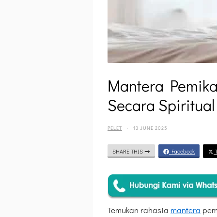
Mantera Pemika
Secara Spiritual
PELET
·
13 JUNE 2025
SHARE THIS
Facebook
T
Temukan rahasia
mantera
pemi