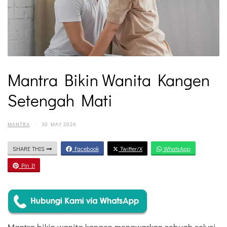
Mantra Bikin Wanita Kangen
Setengah Mati
MANTRA
·
30 MAY 2026
SHARE THIS
Facebook
Twitter/X
WhatsApp
Pin It
Mantra bikin wanita kangen menawarkan sebuah solusi