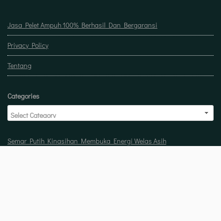
Jasa Pelet Ampuh 100% Berhasil Dan Bergaransi
Privacy Policy
Tentang
Categories
Semar Putih Kinasihan Membuka Energi Welas Asih
Doa untuk buka usaha biar laris manis berkah
Pelet Guna Guna Menilik Sisi Mistis Tradisi