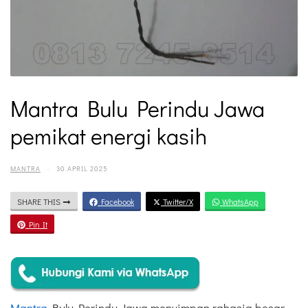
Mantra Bulu Perindu Jawa
pemikat energi kasih
MANTRA
·
30 APRIL 2025
SHARE THIS
Facebook
Twitter/X
WhatsApp
Pin It
Mantra
Bulu Perindu Jawa menyimpan rahasia besar