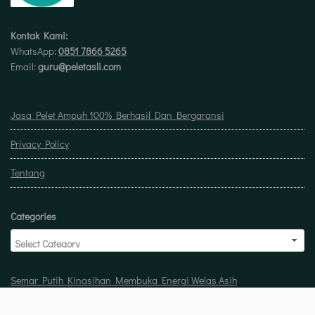
Kontak Kami:
WhatsApp:
0851 7866 5265
Email:
guru@peletasli.com
Jasa Pelet Ampuh 100% Berhasil Dan Bergaransi
Privacy Policy
Tentang
Categories
Semar Putih Kinasihan Membuka Energi Welas Asih
Doa untuk buka usaha biar laris manis berkah