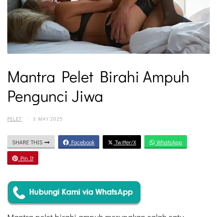
Mantra Pelet Birahi Ampuh
Pengunci Jiwa
PELET
·
3 MAY 2025
SHARE THIS
Facebook
Twitter/X
WhatsApp
Pin It
Mantra pelet birahi ampuh merupakan salah satu